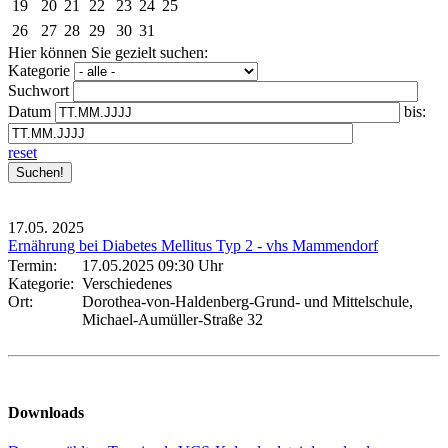
19
20
21
22
23
24
25
26
27
28
29
30
31
Hier können Sie gezielt suchen:
Kategorie
Suchwort
Datum
bis:
reset
17.05.
2025
Ernährung bei Diabetes Mellitus Typ 2 - vhs Mammendorf
Termin:
17.05.2025 09:30 Uhr
Kategorie:
Verschiedenes
Ort:
Dorothea-von-Haldenberg-Grund- und Mittelschule,
Michael-Aumüller-Straße 32
Downloads