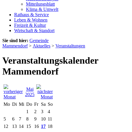
Mitteilungsblatt
Klima & Umwelt
Rathaus & Service
Leben & Wohnen
Freizeit & Kultur
Wirtschaft & Standort
Sie sind hier:
Gemeinde
Mammendorf
>
Aktuelles
>
Veranstaltungen
Veranstaltungskalender
Mammendorf
Mai
2025
Mo
Di
Mi
Do
Fr
Sa
So
1
2
3
4
5
6
7
8
9
10
11
12
13
14
15
16
17
18