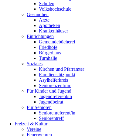
Schulen
Volkshochschule
Gesundheit
Ärzte
Apotheken
Krankenhäuser
Einrichtungen
Gemeindebücherei
Friedhöfe
Bürgerhaus
Turnhalle
Soziales
Kirchen und Pfarrämter
Familienstützpunkt
Asylhelferkreis
Seniorenzentrum
Für Kinder und Jugend
Jugendreferent/in
Jugendbeirat
Für Senioren
Seniorenreferent/in
Seniorentreff
Freizeit & Kultur
Vereine
Feuerwehren