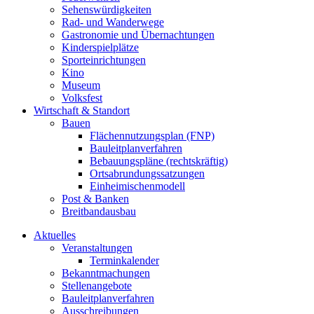
Sehenswürdigkeiten
Rad- und Wanderwege
Gastronomie und Übernachtungen
Kinderspielplätze
Sporteinrichtungen
Kino
Museum
Volksfest
Wirtschaft & Standort
Bauen
Flächennutzungsplan (FNP)
Bauleitplanverfahren
Bebauungspläne (rechtskräftig)
Ortsabrundungssatzungen
Einheimischenmodell
Post & Banken
Breitbandausbau
Aktuelles
Veranstaltungen
Terminkalender
Bekanntmachungen
Stellenangebote
Bauleitplanverfahren
Ausschreibungen