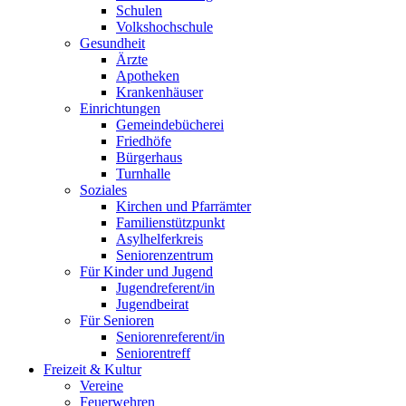
Schulen
Volkshochschule
Gesundheit
Ärzte
Apotheken
Krankenhäuser
Einrichtungen
Gemeindebücherei
Friedhöfe
Bürgerhaus
Turnhalle
Soziales
Kirchen und Pfarrämter
Familienstützpunkt
Asylhelferkreis
Seniorenzentrum
Für Kinder und Jugend
Jugendreferent/in
Jugendbeirat
Für Senioren
Seniorenreferent/in
Seniorentreff
Freizeit & Kultur
Vereine
Feuerwehren