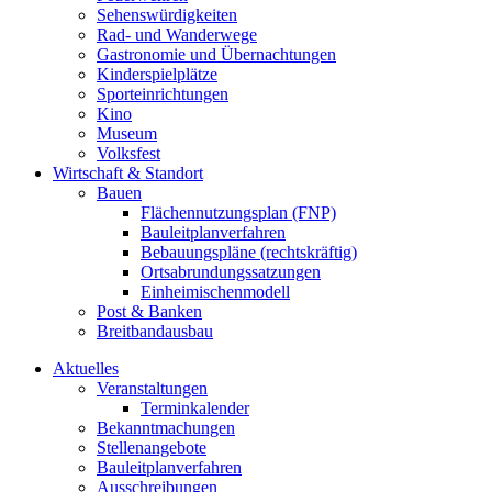
Sehenswürdigkeiten
Rad- und Wanderwege
Gastronomie und Übernachtungen
Kinderspielplätze
Sporteinrichtungen
Kino
Museum
Volksfest
Wirtschaft & Standort
Bauen
Flächennutzungsplan (FNP)
Bauleitplanverfahren
Bebauungspläne (rechtskräftig)
Ortsabrundungssatzungen
Einheimischenmodell
Post & Banken
Breitbandausbau
Aktuelles
Veranstaltungen
Terminkalender
Bekanntmachungen
Stellenangebote
Bauleitplanverfahren
Ausschreibungen