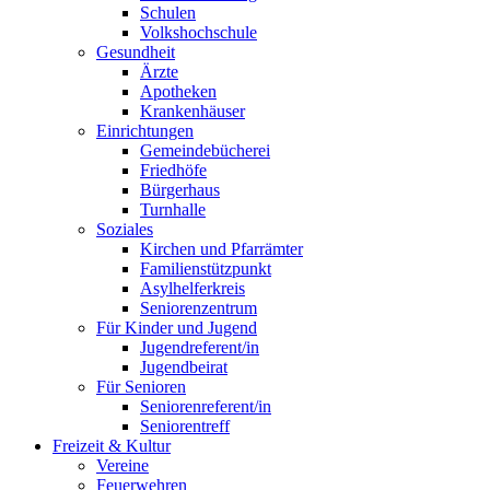
Schulen
Volkshochschule
Gesundheit
Ärzte
Apotheken
Krankenhäuser
Einrichtungen
Gemeindebücherei
Friedhöfe
Bürgerhaus
Turnhalle
Soziales
Kirchen und Pfarrämter
Familienstützpunkt
Asylhelferkreis
Seniorenzentrum
Für Kinder und Jugend
Jugendreferent/in
Jugendbeirat
Für Senioren
Seniorenreferent/in
Seniorentreff
Freizeit & Kultur
Vereine
Feuerwehren