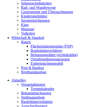
Sehenswürdigkeiten
Rad- und Wanderwege
Gastronomie und Übernachtungen
Kinderspielplätze
Sporteinrichtungen
Kino
Museum
Volksfest
Wirtschaft & Standort
Bauen
Flächennutzungsplan (FNP)
Bauleitplanverfahren
Bebauungspläne (rechtskräftig)
Ortsabrundungssatzungen
Einheimischenmodell
Post & Banken
Breitbandausbau
Aktuelles
Veranstaltungen
Terminkalender
Bekanntmachungen
Stellenangebote
Bauleitplanverfahren
Ausschreibungen