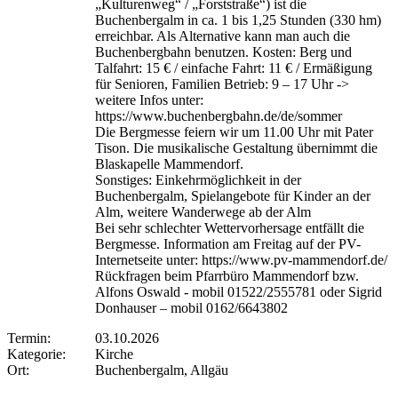
„Kulturenweg“ / „Forststraße“) ist die
Buchenbergalm in ca. 1 bis 1,25 Stunden (330 hm)
erreichbar. Als Alternative kann man auch die
Buchenbergbahn benutzen. Kosten: Berg und
Talfahrt: 15 € / einfache Fahrt: 11 € / Ermäßigung
für Senioren, Familien Betrieb: 9 – 17 Uhr ->
weitere Infos unter:
https://www.buchenbergbahn.de/de/sommer
Die Bergmesse feiern wir um 11.00 Uhr mit Pater
Tison. Die musikalische Gestaltung übernimmt die
Blaskapelle Mammendorf.
Sonstiges: Einkehrmöglichkeit in der
Buchenbergalm, Spielangebote für Kinder an der
Alm, weitere Wanderwege ab der Alm
Bei sehr schlechter Wettervorhersage entfällt die
Bergmesse. Information am Freitag auf der PV-
Internetseite unter: https://www.pv-mammendorf.de/
Rückfragen beim Pfarrbüro Mammendorf bzw.
Alfons Oswald - mobil 01522/2555781 oder Sigrid
Donhauser – mobil 0162/6643802
Termin:
03.10.2026
Kategorie:
Kirche
Ort:
Buchenbergalm, Allgäu