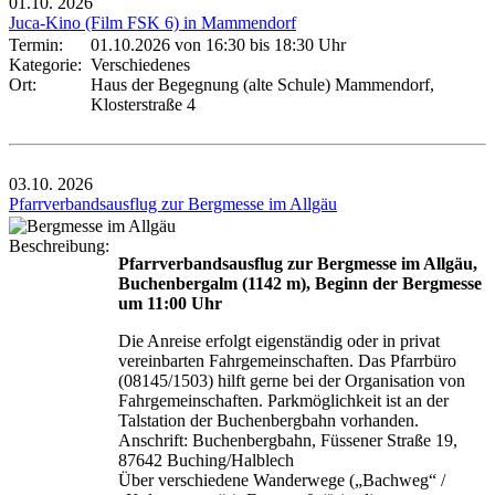
01.10.
2026
Juca-Kino (Film FSK 6) in Mammendorf
Termin:
01.10.2026 von 16:30
bis 18:30 Uhr
Kategorie:
Verschiedenes
Ort:
Haus der Begegnung (alte Schule) Mammendorf,
Klosterstraße 4
03.10.
2026
Pfarrverbandsausflug zur Bergmesse im Allgäu
Beschreibung:
Pfarrverbandsausflug zur Bergmesse im Allgäu,
Buchenbergalm (1142 m), Beginn der Bergmesse
um 11:00 Uhr
Die Anreise erfolgt eigenständig oder in privat
vereinbarten Fahrgemeinschaften. Das Pfarrbüro
(08145/1503) hilft gerne bei der Organisation von
Fahrgemeinschaften. Parkmöglichkeit ist an der
Talstation der Buchenbergbahn vorhanden.
Anschrift: Buchenbergbahn, Füssener Straße 19,
87642 Buching/Halblech
Über verschiedene Wanderwege („Bachweg“ /