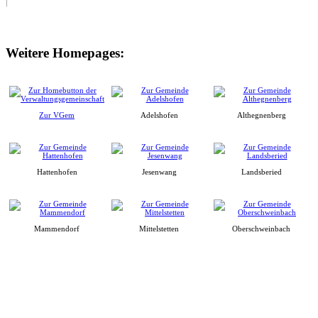
Weitere Homepages:
Zur VGem
Adelshofen
Althegnenberg
Hattenhofen
Jesenwang
Landsberied
Mammendorf
Mittelstetten
Oberschweinbach