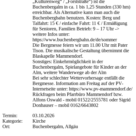
„Kulturenweg“ / „Forststraße“) ist die
Buchenbergalm in ca. 1 bis 1,25 Stunden (330 hm)
erreichbar. Als Alternative kann man auch die
Buchenbergbahn benutzen. Kosten: Berg und
Talfahrt: 15 € / einfache Fahrt: 11 € / Ermäßigung
für Senioren, Familien Betrieb: 9 – 17 Uhr ->
weitere Infos unter:
https://www.buchenbergbahn.de/de/sommer
Die Bergmesse feiern wir um 11.00 Uhr mit Pater
Tison. Die musikalische Gestaltung übernimmt die
Blaskapelle Mammendorf.
Sonstiges: Einkehrmöglichkeit in der
Buchenbergalm, Spielangebote für Kinder an der
Alm, weitere Wanderwege ab der Alm
Bei sehr schlechter Wettervorhersage entfällt die
Bergmesse. Information am Freitag auf der PV-
Internetseite unter: https://www.pv-mammendorf.de/
Rückfragen beim Pfarrbüro Mammendorf bzw.
Alfons Oswald - mobil 01522/2555781 oder Sigrid
Donhauser – mobil 0162/6643802
Termin:
03.10.2026
Kategorie:
Kirche
Ort:
Buchenbergalm, Allgäu