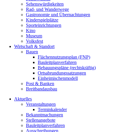
Sehenswürdigkeiten
Rad- und Wanderwege
Gastronomie und Übernachtungen
Kinderspielplätze
Sporteinrichtungen
Kino
Museum
Volksfest
Wirtschaft & Standort
Bauen
Flächennutzungsplan (FNP)
Bauleitplanverfahren
Bebauungspläne (rechtskräftig)
Ortsabrundungssatzungen
Einheimischenmodell
Post & Banken
Breitbandausbau
Aktuelles
Veranstaltungen
Terminkalender
Bekanntmachungen
Stellenangebote
Bauleitplanverfahren
Ausschreibungen