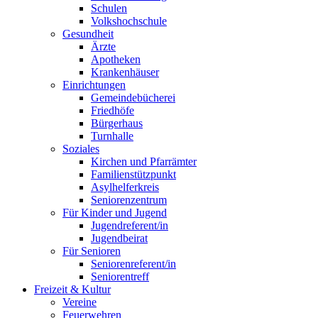
Schulen
Volkshochschule
Gesundheit
Ärzte
Apotheken
Krankenhäuser
Einrichtungen
Gemeindebücherei
Friedhöfe
Bürgerhaus
Turnhalle
Soziales
Kirchen und Pfarrämter
Familienstützpunkt
Asylhelferkreis
Seniorenzentrum
Für Kinder und Jugend
Jugendreferent/in
Jugendbeirat
Für Senioren
Seniorenreferent/in
Seniorentreff
Freizeit & Kultur
Vereine
Feuerwehren