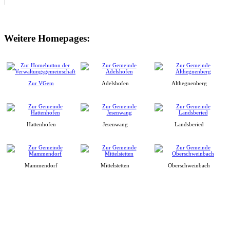
Weitere Homepages:
Zur VGem
Adelshofen
Althegnenberg
Hattenhofen
Jesenwang
Landsberied
Mammendorf
Mittelstetten
Oberschweinbach