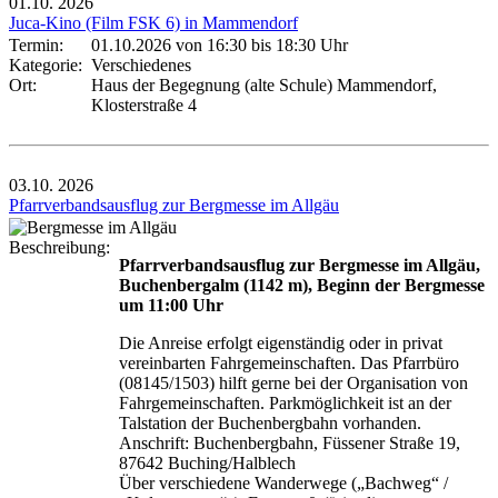
01.10.
2026
Juca-Kino (Film FSK 6) in Mammendorf
Termin:
01.10.2026 von 16:30
bis 18:30 Uhr
Kategorie:
Verschiedenes
Ort:
Haus der Begegnung (alte Schule) Mammendorf,
Klosterstraße 4
03.10.
2026
Pfarrverbandsausflug zur Bergmesse im Allgäu
Beschreibung:
Pfarrverbandsausflug zur Bergmesse im Allgäu,
Buchenbergalm (1142 m), Beginn der Bergmesse
um 11:00 Uhr
Die Anreise erfolgt eigenständig oder in privat
vereinbarten Fahrgemeinschaften. Das Pfarrbüro
(08145/1503) hilft gerne bei der Organisation von
Fahrgemeinschaften. Parkmöglichkeit ist an der
Talstation der Buchenbergbahn vorhanden.
Anschrift: Buchenbergbahn, Füssener Straße 19,
87642 Buching/Halblech
Über verschiedene Wanderwege („Bachweg“ /