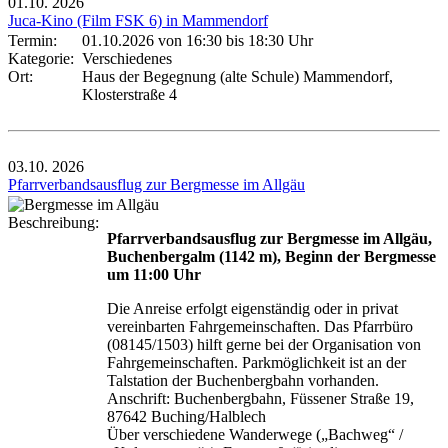
01.10.
2026
Juca-Kino (Film FSK 6) in Mammendorf
Termin:
01.10.2026 von 16:30
bis 18:30 Uhr
Kategorie:
Verschiedenes
Ort:
Haus der Begegnung (alte Schule) Mammendorf,
Klosterstraße 4
03.10.
2026
Pfarrverbandsausflug zur Bergmesse im Allgäu
Beschreibung:
Pfarrverbandsausflug zur Bergmesse im Allgäu,
Buchenbergalm (1142 m), Beginn der Bergmesse
um 11:00 Uhr
Die Anreise erfolgt eigenständig oder in privat
vereinbarten Fahrgemeinschaften. Das Pfarrbüro
(08145/1503) hilft gerne bei der Organisation von
Fahrgemeinschaften. Parkmöglichkeit ist an der
Talstation der Buchenbergbahn vorhanden.
Anschrift: Buchenbergbahn, Füssener Straße 19,
87642 Buching/Halblech
Über verschiedene Wanderwege („Bachweg“ /