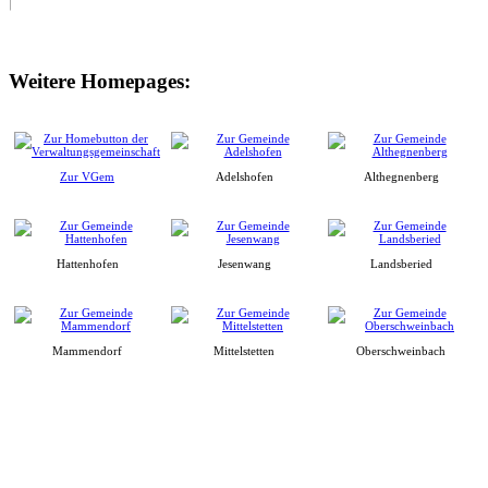
Weitere Homepages:
Zur VGem
Adelshofen
Althegnenberg
Hattenhofen
Jesenwang
Landsberied
Mammendorf
Mittelstetten
Oberschweinbach