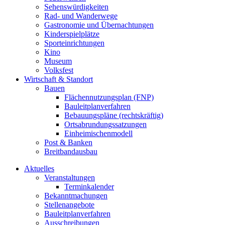
Sehenswürdigkeiten
Rad- und Wanderwege
Gastronomie und Übernachtungen
Kinderspielplätze
Sporteinrichtungen
Kino
Museum
Volksfest
Wirtschaft & Standort
Bauen
Flächennutzungsplan (FNP)
Bauleitplanverfahren
Bebauungspläne (rechtskräftig)
Ortsabrundungssatzungen
Einheimischenmodell
Post & Banken
Breitbandausbau
Aktuelles
Veranstaltungen
Terminkalender
Bekanntmachungen
Stellenangebote
Bauleitplanverfahren
Ausschreibungen