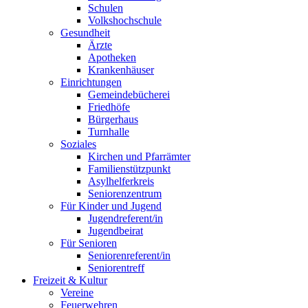
Schulen
Volkshochschule
Gesundheit
Ärzte
Apotheken
Krankenhäuser
Einrichtungen
Gemeindebücherei
Friedhöfe
Bürgerhaus
Turnhalle
Soziales
Kirchen und Pfarrämter
Familienstützpunkt
Asylhelferkreis
Seniorenzentrum
Für Kinder und Jugend
Jugendreferent/in
Jugendbeirat
Für Senioren
Seniorenreferent/in
Seniorentreff
Freizeit & Kultur
Vereine
Feuerwehren