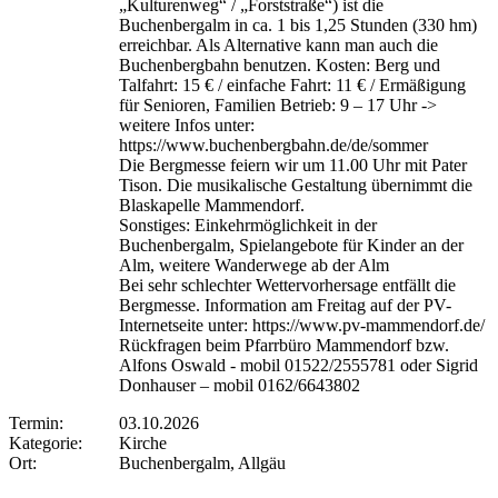
„Kulturenweg“ / „Forststraße“) ist die
Buchenbergalm in ca. 1 bis 1,25 Stunden (330 hm)
erreichbar. Als Alternative kann man auch die
Buchenbergbahn benutzen. Kosten: Berg und
Talfahrt: 15 € / einfache Fahrt: 11 € / Ermäßigung
für Senioren, Familien Betrieb: 9 – 17 Uhr ->
weitere Infos unter:
https://www.buchenbergbahn.de/de/sommer
Die Bergmesse feiern wir um 11.00 Uhr mit Pater
Tison. Die musikalische Gestaltung übernimmt die
Blaskapelle Mammendorf.
Sonstiges: Einkehrmöglichkeit in der
Buchenbergalm, Spielangebote für Kinder an der
Alm, weitere Wanderwege ab der Alm
Bei sehr schlechter Wettervorhersage entfällt die
Bergmesse. Information am Freitag auf der PV-
Internetseite unter: https://www.pv-mammendorf.de/
Rückfragen beim Pfarrbüro Mammendorf bzw.
Alfons Oswald - mobil 01522/2555781 oder Sigrid
Donhauser – mobil 0162/6643802
Termin:
03.10.2026
Kategorie:
Kirche
Ort:
Buchenbergalm, Allgäu