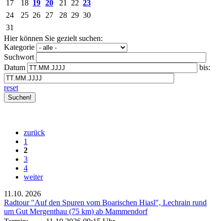
17
18
19
20
21
22
23
24
25
26
27
28
29
30
31
Hier können Sie gezielt suchen:
Kategorie
Suchwort
Datum
bis:
reset
zurück
1
2
3
4
weiter
11.10.
2026
Radtour "Auf den Spuren vom Boarischen Hiasl", Lechrain rund
um Gut Mergenthau (75 km) ab Mammendorf