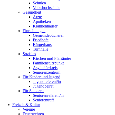
Schulen
Volkshochschule
Gesundheit
Ärzte
Apotheken
Krankenhäuser
Einrichtungen
Gemeindebücherei
Friedhöfe
Bürgerhaus
Turnhalle
Soziales
Kirchen und Pfarrämter
Familienstützpunkt
Asylhelferkreis
Seniorenzentrum
Für Kinder und Jugend
Jugendreferent/in
Jugendbeirat
Für Senioren
Seniorenreferent/in
Seniorentreff
Freizeit & Kultur
Vereine
Feuerwehren