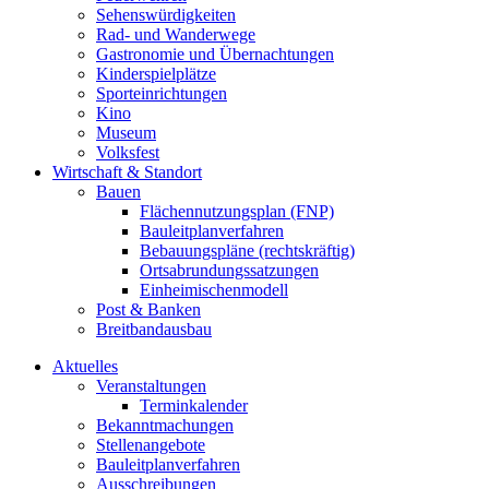
Sehenswürdigkeiten
Rad- und Wanderwege
Gastronomie und Übernachtungen
Kinderspielplätze
Sporteinrichtungen
Kino
Museum
Volksfest
Wirtschaft & Standort
Bauen
Flächennutzungsplan (FNP)
Bauleitplanverfahren
Bebauungspläne (rechtskräftig)
Ortsabrundungssatzungen
Einheimischenmodell
Post & Banken
Breitbandausbau
Aktuelles
Veranstaltungen
Terminkalender
Bekanntmachungen
Stellenangebote
Bauleitplanverfahren
Ausschreibungen