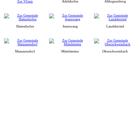
Zur VGem
Adelshofen
Althegnenberg
Hattenhofen
Jesenwang
Landsberied
Mammendorf
Mittelstetten
Oberschweinbach