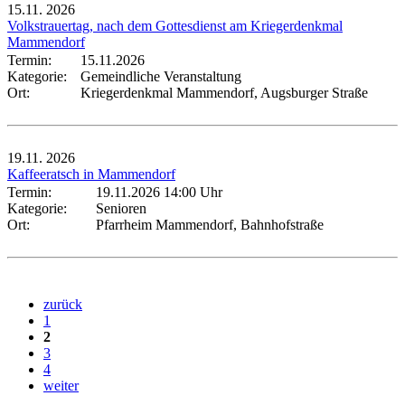
15.11.
2026
Volkstrauertag, nach dem Gottesdienst am Kriegerdenkmal
Mammendorf
Termin:
15.11.2026
Kategorie:
Gemeindliche Veranstaltung
Ort:
Kriegerdenkmal Mammendorf, Augsburger Straße
19.11.
2026
Kaffeeratsch in Mammendorf
Termin:
19.11.2026 14:00 Uhr
Kategorie:
Senioren
Ort:
Pfarrheim Mammendorf, Bahnhofstraße
zurück
1
2
3
4
weiter