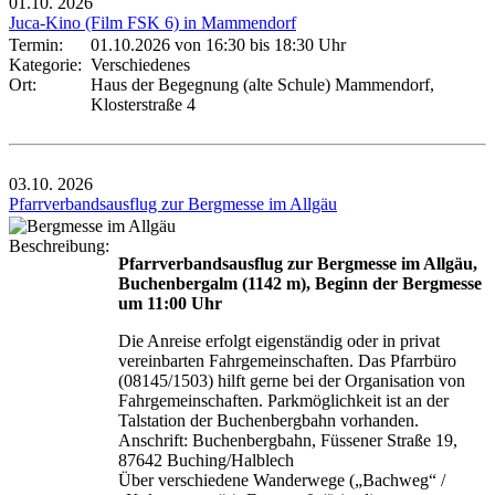
01.10.
2026
Juca-Kino (Film FSK 6) in Mammendorf
Termin:
01.10.2026 von 16:30
bis 18:30 Uhr
Kategorie:
Verschiedenes
Ort:
Haus der Begegnung (alte Schule) Mammendorf,
Klosterstraße 4
03.10.
2026
Pfarrverbandsausflug zur Bergmesse im Allgäu
Beschreibung:
Pfarrverbandsausflug zur Bergmesse im Allgäu,
Buchenbergalm (1142 m), Beginn der Bergmesse
um 11:00 Uhr
Die Anreise erfolgt eigenständig oder in privat
vereinbarten Fahrgemeinschaften. Das Pfarrbüro
(08145/1503) hilft gerne bei der Organisation von
Fahrgemeinschaften. Parkmöglichkeit ist an der
Talstation der Buchenbergbahn vorhanden.
Anschrift: Buchenbergbahn, Füssener Straße 19,
87642 Buching/Halblech
Über verschiedene Wanderwege („Bachweg“ /