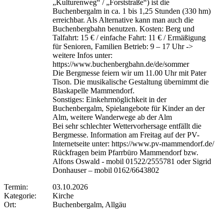
„Kulturenweg“ / „Forststraße“) ist die
Buchenbergalm in ca. 1 bis 1,25 Stunden (330 hm)
erreichbar. Als Alternative kann man auch die
Buchenbergbahn benutzen. Kosten: Berg und
Talfahrt: 15 € / einfache Fahrt: 11 € / Ermäßigung
für Senioren, Familien Betrieb: 9 – 17 Uhr ->
weitere Infos unter:
https://www.buchenbergbahn.de/de/sommer
Die Bergmesse feiern wir um 11.00 Uhr mit Pater
Tison. Die musikalische Gestaltung übernimmt die
Blaskapelle Mammendorf.
Sonstiges: Einkehrmöglichkeit in der
Buchenbergalm, Spielangebote für Kinder an der
Alm, weitere Wanderwege ab der Alm
Bei sehr schlechter Wettervorhersage entfällt die
Bergmesse. Information am Freitag auf der PV-
Internetseite unter: https://www.pv-mammendorf.de/
Rückfragen beim Pfarrbüro Mammendorf bzw.
Alfons Oswald - mobil 01522/2555781 oder Sigrid
Donhauser – mobil 0162/6643802
Termin:
03.10.2026
Kategorie:
Kirche
Ort:
Buchenbergalm, Allgäu