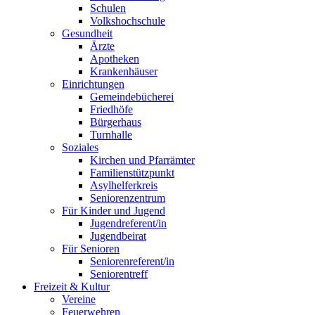
Schulen
Volkshochschule
Gesundheit
Ärzte
Apotheken
Krankenhäuser
Einrichtungen
Gemeindebücherei
Friedhöfe
Bürgerhaus
Turnhalle
Soziales
Kirchen und Pfarrämter
Familienstützpunkt
Asylhelferkreis
Seniorenzentrum
Für Kinder und Jugend
Jugendreferent/in
Jugendbeirat
Für Senioren
Seniorenreferent/in
Seniorentreff
Freizeit & Kultur
Vereine
Feuerwehren