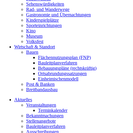
Sehenswürdigkeiten
Rad- und Wanderwege
Gastronomie und Übernachtungen
Kinderspielplätze
Sporteinrichtungen
Kino
Museum
Volksfest
Wirtschaft & Standort
Bauen
Flächennutzungsplan (FNP)
Bauleitplanverfahren
Bebauungspläne (rechtskräftig)
Ortsabrundungssatzungen
Einheimischenmodell
Post & Banken
Breitbandausbau
Aktuelles
Veranstaltungen
Terminkalender
Bekanntmachungen
Stellenangebote
Bauleitplanverfahren
Ausschreibungen