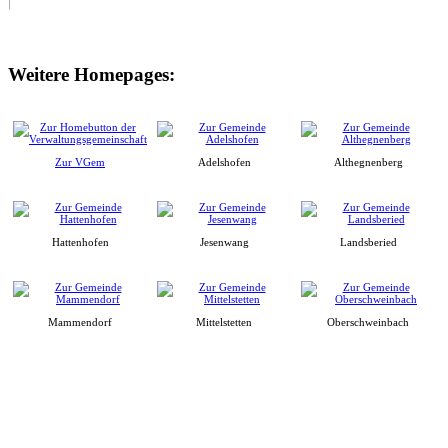
Weitere Homepages:
Zur VGem
Adelshofen
Althegnenberg
Hattenhofen
Jesenwang
Landsberied
Mammendorf
Mittelstetten
Oberschweinbach