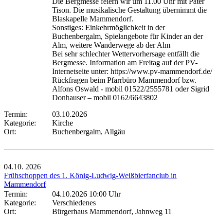
Die Bergmesse feiern wir um 11.00 Uhr mit Pater
Tison. Die musikalische Gestaltung übernimmt die
Blaskapelle Mammendorf.
Sonstiges: Einkehrmöglichkeit in der
Buchenbergalm, Spielangebote für Kinder an der
Alm, weitere Wanderwege ab der Alm
Bei sehr schlechter Wettervorhersage entfällt die
Bergmesse. Information am Freitag auf der PV-
Internetseite unter: https://www.pv-mammendorf.de/
Rückfragen beim Pfarrbüro Mammendorf bzw.
Alfons Oswald - mobil 01522/2555781 oder Sigrid
Donhauser – mobil 0162/6643802
Termin:
03.10.2026
Kategorie:
Kirche
Ort:
Buchenbergalm, Allgäu
04.10.
2026
Frühschoppen des 1. König-Ludwig-Weißbierfanclub in
Mammendorf
Termin:
04.10.2026 10:00 Uhr
Kategorie:
Verschiedenes
Ort:
Bürgerhaus Mammendorf, Jahnweg 11