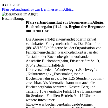
03.10.
2026
Pfarrverbandsausflug zur Bergmesse im Allgäu
Beschreibung:
Pfarrverbandsausflug zur Bergmesse im Allgäu,
Buchenbergalm (1142 m), Beginn der Bergmesse
um 11:00 Uhr
Die Anreise erfolgt eigenständig oder in privat
vereinbarten Fahrgemeinschaften. Das Pfarrbüro
(08145/1503) hilft gerne bei der Organisation von
Fahrgemeinschaften. Parkmöglichkeit ist an der
Talstation der Buchenbergbahn vorhanden.
Anschrift: Buchenbergbahn, Füssener Straße 19,
87642 Buching/Halblech
Über verschiedene Wanderwege („Bachweg“ /
„Kulturenweg“ / „Forststraße“) ist die
Buchenbergalm in ca. 1 bis 1,25 Stunden (330 hm)
erreichbar. Als Alternative kann man auch die
Buchenbergbahn benutzen. Kosten: Berg und
Talfahrt: 15 € / einfache Fahrt: 11 € / Ermäßigung
für Senioren, Familien Betrieb: 9 – 17 Uhr ->
weitere Infos unter:
https://www.buchenbergbahn.de/de/sommer