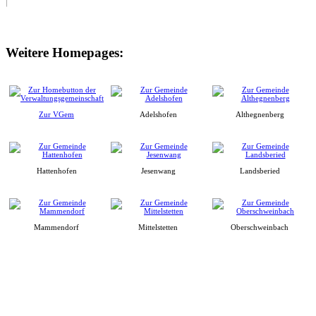
Weitere Homepages:
Zur VGem
Adelshofen
Althegnenberg
Hattenhofen
Jesenwang
Landsberied
Mammendorf
Mittelstetten
Oberschweinbach