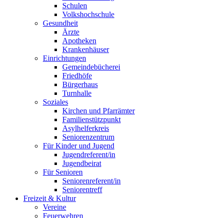
Schulen
Volkshochschule
Gesundheit
Ärzte
Apotheken
Krankenhäuser
Einrichtungen
Gemeindebücherei
Friedhöfe
Bürgerhaus
Turnhalle
Soziales
Kirchen und Pfarrämter
Familienstützpunkt
Asylhelferkreis
Seniorenzentrum
Für Kinder und Jugend
Jugendreferent/in
Jugendbeirat
Für Senioren
Seniorenreferent/in
Seniorentreff
Freizeit & Kultur
Vereine
Feuerwehren