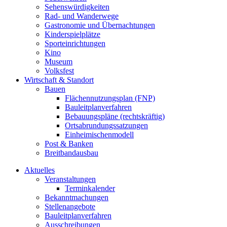
Sehenswürdigkeiten
Rad- und Wanderwege
Gastronomie und Übernachtungen
Kinderspielplätze
Sporteinrichtungen
Kino
Museum
Volksfest
Wirtschaft & Standort
Bauen
Flächennutzungsplan (FNP)
Bauleitplanverfahren
Bebauungspläne (rechtskräftig)
Ortsabrundungssatzungen
Einheimischenmodell
Post & Banken
Breitbandausbau
Aktuelles
Veranstaltungen
Terminkalender
Bekanntmachungen
Stellenangebote
Bauleitplanverfahren
Ausschreibungen