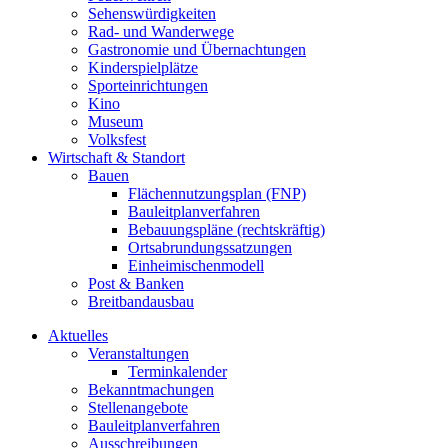
Sehenswürdigkeiten
Rad- und Wanderwege
Gastronomie und Übernachtungen
Kinderspielplätze
Sporteinrichtungen
Kino
Museum
Volksfest
Wirtschaft & Standort
Bauen
Flächennutzungsplan (FNP)
Bauleitplanverfahren
Bebauungspläne (rechtskräftig)
Ortsabrundungssatzungen
Einheimischenmodell
Post & Banken
Breitbandausbau
Aktuelles
Veranstaltungen
Terminkalender
Bekanntmachungen
Stellenangebote
Bauleitplanverfahren
Ausschreibungen