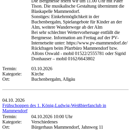
Die Bergmesse feiern wir um 11.00 Uhr mit Pater
Tison. Die musikalische Gestaltung übernimmt die
Blaskapelle Mammendorf.
Sonstiges: Einkehrmöglichkeit in der
Buchenbergalm, Spielangebote für Kinder an der
Alm, weitere Wanderwege ab der Alm
Bei sehr schlechter Wettervorhersage entfällt die
Bergmesse. Information am Freitag auf der PV-
Internetseite unter: https://www.pv-mammendorf.de/
Rückfragen beim Pfarrbüro Mammendorf bzw.
Alfons Oswald - mobil 01522/2555781 oder Sigrid
Donhauser – mobil 0162/6643802
Termin:
03.10.2026
Kategorie:
Kirche
Ort:
Buchenbergalm, Allgäu
04.10.
2026
Frühschoppen des 1. König-Ludwig-Weißbierfanclub in
Mammendorf
Termin:
04.10.2026 10:00 Uhr
Kategorie:
Verschiedenes
Ort:
Bürgerhaus Mammendorf, Jahnweg 11