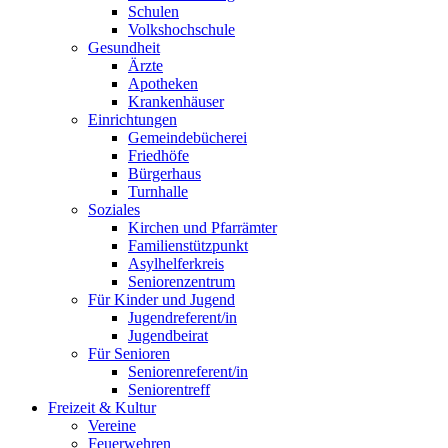
Schulen
Volkshochschule
Gesundheit
Ärzte
Apotheken
Krankenhäuser
Einrichtungen
Gemeindebücherei
Friedhöfe
Bürgerhaus
Turnhalle
Soziales
Kirchen und Pfarrämter
Familienstützpunkt
Asylhelferkreis
Seniorenzentrum
Für Kinder und Jugend
Jugendreferent/in
Jugendbeirat
Für Senioren
Seniorenreferent/in
Seniorentreff
Freizeit & Kultur
Vereine
Feuerwehren