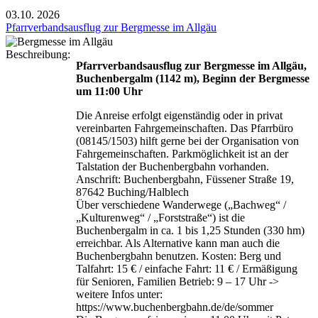
03.10.
2026
Pfarrverbandsausflug zur Bergmesse im Allgäu
Beschreibung:
Pfarrverbandsausflug zur Bergmesse im Allgäu,
Buchenbergalm (1142 m), Beginn der Bergmesse
um 11:00 Uhr
Die Anreise erfolgt eigenständig oder in privat
vereinbarten Fahrgemeinschaften. Das Pfarrbüro
(08145/1503) hilft gerne bei der Organisation von
Fahrgemeinschaften. Parkmöglichkeit ist an der
Talstation der Buchenbergbahn vorhanden.
Anschrift: Buchenbergbahn, Füssener Straße 19,
87642 Buching/Halblech
Über verschiedene Wanderwege („Bachweg“ /
„Kulturenweg“ / „Forststraße“) ist die
Buchenbergalm in ca. 1 bis 1,25 Stunden (330 hm)
erreichbar. Als Alternative kann man auch die
Buchenbergbahn benutzen. Kosten: Berg und
Talfahrt: 15 € / einfache Fahrt: 11 € / Ermäßigung
für Senioren, Familien Betrieb: 9 – 17 Uhr ->
weitere Infos unter:
https://www.buchenbergbahn.de/de/sommer