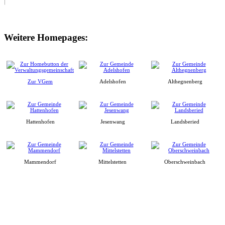
Weitere Homepages:
Zur VGem
Adelshofen
Althegnenberg
Hattenhofen
Jesenwang
Landsberied
Mammendorf
Mittelstetten
Oberschweinbach