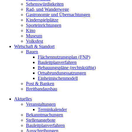
Sehenswürdigkeiten
Rad- und Wanderwege
Gastronomie und Übernachtungen
Kinderspielplätze
Sporteinrichtungen
Kino
Museum
Volksfest
Wirtschaft & Standort
Bauen
Flächennutzungsplan (FNP)
Bauleitplanverfahren
Bebauungspläne (rechtskräftig)
Ortsabrundungssatzungen
Einheimischenmodell
Post & Banken
Breitbandausbau
Aktuelles
Veranstaltungen
Terminkalender
Bekanntmachungen
Stellenangebote
Bauleitplanverfahren
Ausschreibungen