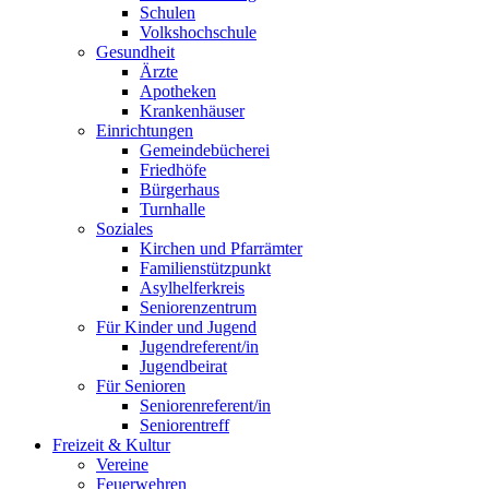
Schulen
Volkshochschule
Gesundheit
Ärzte
Apotheken
Krankenhäuser
Einrichtungen
Gemeindebücherei
Friedhöfe
Bürgerhaus
Turnhalle
Soziales
Kirchen und Pfarrämter
Familienstützpunkt
Asylhelferkreis
Seniorenzentrum
Für Kinder und Jugend
Jugendreferent/in
Jugendbeirat
Für Senioren
Seniorenreferent/in
Seniorentreff
Freizeit & Kultur
Vereine
Feuerwehren