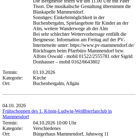
Die Bergmesse feiern wir um 11.00 Uhr mit Pater
Tison. Die musikalische Gestaltung übernimmt die
Blaskapelle Mammendorf.
Sonstiges: Einkehrmöglichkeit in der
Buchenbergalm, Spielangebote für Kinder an der
Alm, weitere Wanderwege ab der Alm
Bei sehr schlechter Wettervorhersage entfällt die
Bergmesse. Information am Freitag auf der PV-
Internetseite unter: https://www.pv-mammendorf.de/
Rückfragen beim Pfarrbüro Mammendorf bzw.
Alfons Oswald - mobil 01522/2555781 oder Sigrid
Donhauser – mobil 0162/6643802
Termin:
03.10.2026
Kategorie:
Kirche
Ort:
Buchenbergalm, Allgäu
04.10.
2026
Frühschoppen des 1. König-Ludwig-Weißbierfanclub in
Mammendorf
Termin:
04.10.2026 10:00 Uhr
Kategorie:
Verschiedenes
Ort:
Bürgerhaus Mammendorf, Jahnweg 11