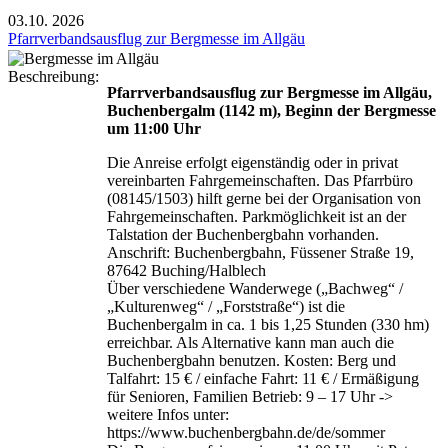
03.10.
2026
Pfarrverbandsausflug zur Bergmesse im Allgäu
Beschreibung:
Pfarrverbandsausflug zur Bergmesse im Allgäu,
Buchenbergalm (1142 m), Beginn der Bergmesse
um 11:00 Uhr
Die Anreise erfolgt eigenständig oder in privat
vereinbarten Fahrgemeinschaften. Das Pfarrbüro
(08145/1503) hilft gerne bei der Organisation von
Fahrgemeinschaften. Parkmöglichkeit ist an der
Talstation der Buchenbergbahn vorhanden.
Anschrift: Buchenbergbahn, Füssener Straße 19,
87642 Buching/Halblech
Über verschiedene Wanderwege („Bachweg“ /
„Kulturenweg“ / „Forststraße“) ist die
Buchenbergalm in ca. 1 bis 1,25 Stunden (330 hm)
erreichbar. Als Alternative kann man auch die
Buchenbergbahn benutzen. Kosten: Berg und
Talfahrt: 15 € / einfache Fahrt: 11 € / Ermäßigung
für Senioren, Familien Betrieb: 9 – 17 Uhr ->
weitere Infos unter:
https://www.buchenbergbahn.de/de/sommer