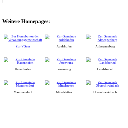
Weitere Homepages:
Zur VGem
Adelshofen
Althegnenberg
Hattenhofen
Jesenwang
Landsberied
Mammendorf
Mittelstetten
Oberschweinbach