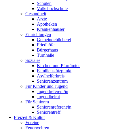
Schulen
Volkshochschule
Gesundheit
Ärzte
Apotheken
Krankenhäuser
Einrichtungen
Gemeindebücherei
Friedhöfe
Bürgerhaus
Turnhalle
Soziales
Kirchen und Pfarrämter
Familienstützpunkt
Asylhelferkreis
Seniorenzentrum
Für Kinder und Jugend
Jugendreferent/in
Jugendbeirat
Für Senioren
Seniorenreferent/in
Seniorentreff
Freizeit & Kultur
Vereine
Feuerwehren