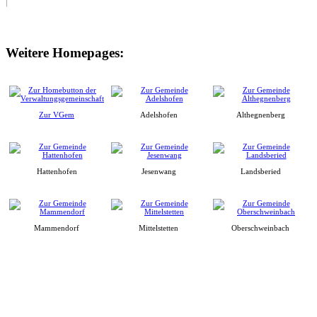
Weitere Homepages:
Zur VGem
Adelshofen
Althegnenberg
Hattenhofen
Jesenwang
Landsberied
Mammendorf
Mittelstetten
Oberschweinbach