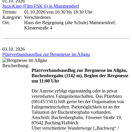
01.10.
2026
Juca-Kino (Film FSK 6) in Mammendorf
Termin:
01.10.2026 von 16:30
bis 18:30 Uhr
Kategorie:
Verschiedenes
Ort:
Haus der Begegnung (alte Schule) Mammendorf,
Klosterstraße 4
03.10.
2026
Pfarrverbandsausflug zur Bergmesse im Allgäu
Beschreibung:
Pfarrverbandsausflug zur Bergmesse im Allgäu,
Buchenbergalm (1142 m), Beginn der Bergmesse
um 11:00 Uhr
Die Anreise erfolgt eigenständig oder in privat
vereinbarten Fahrgemeinschaften. Das Pfarrbüro
(08145/1503) hilft gerne bei der Organisation von
Fahrgemeinschaften. Parkmöglichkeit ist an der
Talstation der Buchenbergbahn vorhanden.
Anschrift: Buchenbergbahn, Füssener Straße 19,
87642 Buching/Halblech
Über verschiedene Wanderwege („Bachweg“ /