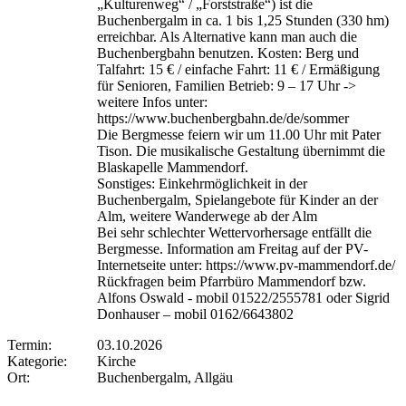
„Kulturenweg“ / „Forststraße“) ist die
Buchenbergalm in ca. 1 bis 1,25 Stunden (330 hm)
erreichbar. Als Alternative kann man auch die
Buchenbergbahn benutzen. Kosten: Berg und
Talfahrt: 15 € / einfache Fahrt: 11 € / Ermäßigung
für Senioren, Familien Betrieb: 9 – 17 Uhr ->
weitere Infos unter:
https://www.buchenbergbahn.de/de/sommer
Die Bergmesse feiern wir um 11.00 Uhr mit Pater
Tison. Die musikalische Gestaltung übernimmt die
Blaskapelle Mammendorf.
Sonstiges: Einkehrmöglichkeit in der
Buchenbergalm, Spielangebote für Kinder an der
Alm, weitere Wanderwege ab der Alm
Bei sehr schlechter Wettervorhersage entfällt die
Bergmesse. Information am Freitag auf der PV-
Internetseite unter: https://www.pv-mammendorf.de/
Rückfragen beim Pfarrbüro Mammendorf bzw.
Alfons Oswald - mobil 01522/2555781 oder Sigrid
Donhauser – mobil 0162/6643802
Termin:
03.10.2026
Kategorie:
Kirche
Ort:
Buchenbergalm, Allgäu