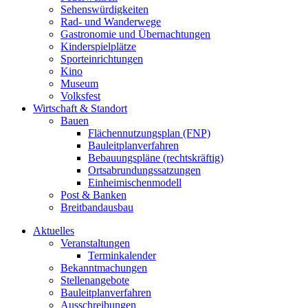
Sehenswürdigkeiten
Rad- und Wanderwege
Gastronomie und Übernachtungen
Kinderspielplätze
Sporteinrichtungen
Kino
Museum
Volksfest
Wirtschaft & Standort
Bauen
Flächennutzungsplan (FNP)
Bauleitplanverfahren
Bebauungspläne (rechtskräftig)
Ortsabrundungssatzungen
Einheimischenmodell
Post & Banken
Breitbandausbau
Aktuelles
Veranstaltungen
Terminkalender
Bekanntmachungen
Stellenangebote
Bauleitplanverfahren
Ausschreibungen