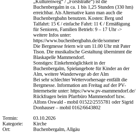
„Kulturenweg“ / „Forststraße“) ist die
Buchenbergalm in ca. 1 bis 1,25 Stunden (330 hm)
erreichbar. Als Alternative kann man auch die
Buchenbergbahn benutzen. Kosten: Berg und
Talfahrt: 15 € / einfache Fahrt: 11 € / Ermäßigung
für Senioren, Familien Betrieb: 9 – 17 Uhr ->
weitere Infos unter:
https://www.buchenbergbahn.de/de/sommer
Die Bergmesse feiern wir um 11.00 Uhr mit Pater
Tison. Die musikalische Gestaltung übernimmt die
Blaskapelle Mammendorf.
Sonstiges: Einkehrmöglichkeit in der
Buchenbergalm, Spielangebote für Kinder an der
Alm, weitere Wanderwege ab der Alm
Bei sehr schlechter Wettervorhersage entfällt die
Bergmesse. Information am Freitag auf der PV-
Internetseite unter: https://www.pv-mammendorf.de/
Rückfragen beim Pfarrbüro Mammendorf bzw.
Alfons Oswald - mobil 01522/2555781 oder Sigrid
Donhauser – mobil 0162/6643802
Termin:
03.10.2026
Kategorie:
Kirche
Ort:
Buchenbergalm, Allgäu