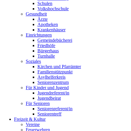
Schulen
Volkshochschule
Gesundheit
Ärzte
Apotheken
Krankenhäuser
Einrichtungen
Gemeindebücherei
Friedhöfe
Bürgerhaus
Turnhalle
Soziales
Kirchen und Pfarrämter
Familienstützpunkt
Asylhelferkreis
Seniorenzentrum
Für Kinder und Jugend
Jugendreferent/in
Jugendbeirat
Für Senioren
Seniorenreferent/in
Seniorentreff
Freizeit & Kultur
Vereine
Feuerwehren