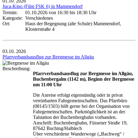
01.10.
2026
Juca-Kino (Film FSK 6) in Mammendorf
Termin:
01.10.2026 von 16:30
bis 18:30 Uhr
Kategorie:
Verschiedenes
Ort:
Haus der Begegnung (alte Schule) Mammendorf,
Klosterstraße 4
03.10.
2026
Pfarrverbandsausflug zur Bergmesse im Allgäu
Beschreibung:
Pfarrverbandsausflug zur Bergmesse im Allgäu,
Buchenbergalm (1142 m), Beginn der Bergmesse
um 11:00 Uhr
Die Anreise erfolgt eigenständig oder in privat
vereinbarten Fahrgemeinschaften. Das Pfarrbüro
(08145/1503) hilft gerne bei der Organisation von
Fahrgemeinschaften. Parkmöglichkeit ist an der
Talstation der Buchenbergbahn vorhanden.
Anschrift: Buchenbergbahn, Füssener Straße 19,
87642 Buching/Halblech
Über verschiedene Wanderwege („Bachweg“ /