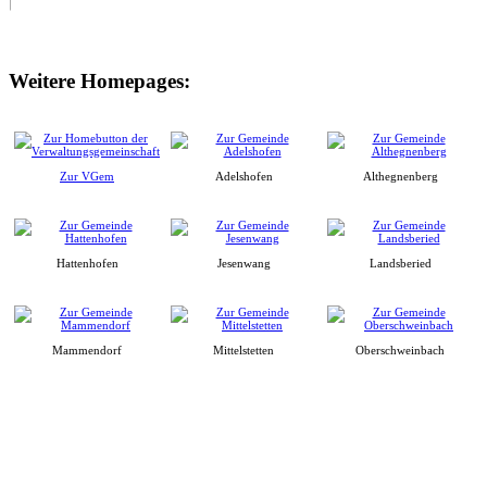
Weitere Homepages:
Zur VGem
Adelshofen
Althegnenberg
Hattenhofen
Jesenwang
Landsberied
Mammendorf
Mittelstetten
Oberschweinbach