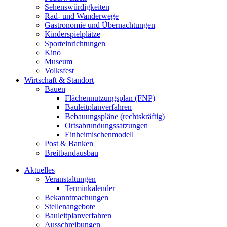
Sehenswürdigkeiten
Rad- und Wanderwege
Gastronomie und Übernachtungen
Kinderspielplätze
Sporteinrichtungen
Kino
Museum
Volksfest
Wirtschaft & Standort
Bauen
Flächennutzungsplan (FNP)
Bauleitplanverfahren
Bebauungspläne (rechtskräftig)
Ortsabrundungssatzungen
Einheimischenmodell
Post & Banken
Breitbandausbau
Aktuelles
Veranstaltungen
Terminkalender
Bekanntmachungen
Stellenangebote
Bauleitplanverfahren
Ausschreibungen