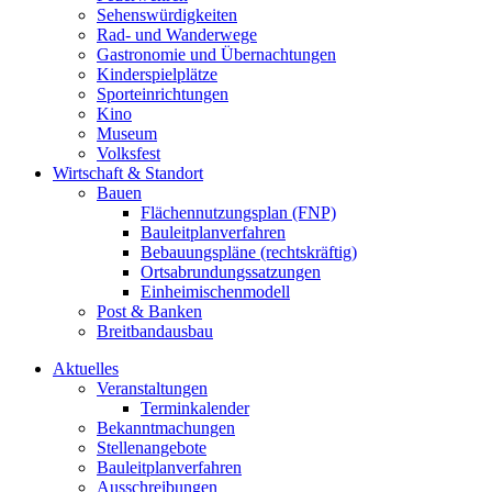
Sehenswürdigkeiten
Rad- und Wanderwege
Gastronomie und Übernachtungen
Kinderspielplätze
Sporteinrichtungen
Kino
Museum
Volksfest
Wirtschaft & Standort
Bauen
Flächennutzungsplan (FNP)
Bauleitplanverfahren
Bebauungspläne (rechtskräftig)
Ortsabrundungssatzungen
Einheimischenmodell
Post & Banken
Breitbandausbau
Aktuelles
Veranstaltungen
Terminkalender
Bekanntmachungen
Stellenangebote
Bauleitplanverfahren
Ausschreibungen