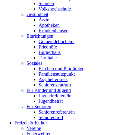
Schulen
Volkshochschule
Gesundheit
Ärzte
Apotheken
Krankenhäuser
Einrichtungen
Gemeindebücherei
Friedhöfe
Bürgerhaus
Turnhalle
Soziales
Kirchen und Pfarrämter
Familienstützpunkt
Asylhelferkreis
Seniorenzentrum
Für Kinder und Jugend
Jugendreferent/in
Jugendbeirat
Für Senioren
Seniorenreferent/in
Seniorentreff
Freizeit & Kultur
Vereine
Feuerwehren