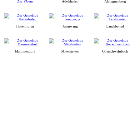
Zur VGem
Adelshofen
Althegnenberg
Hattenhofen
Jesenwang
Landsberied
Mammendorf
Mittelstetten
Oberschweinbach