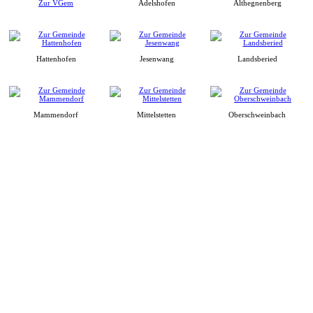
Zur VGem
Adelshofen
Althegnenberg
Hattenhofen
Jesenwang
Landsberied
Mammendorf
Mittelstetten
Oberschweinbach