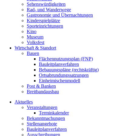
Sehenswürdigkeiten
Rad- und Wanderwege
Gastronomie und Übernachtungen
Kinderspielplätze
Sporteinrichtungen
Kino
Museum
Volksfest
Wirtschaft & Standort
Bauen
Flächennutzungsplan (FNP)
Bauleitplanverfahren
Bebauungspläne (rechtskräftig)
Ortsabrundungssatzungen
Einheimischenmodell
Post & Banken
Breitbandausbau
Aktuelles
Veranstaltungen
Terminkalender
Bekanntmachungen
Stellenangebote
Bauleitplanverfahren
Ausschreibungen