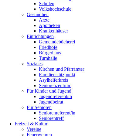
Schulen
Volkshochschule
Gesundheit
Ärzte
Apotheken
Krankenhäuser
Einrichtungen
Gemeindebücherei
Friedhöfe
Bürgerhaus
Turnhalle
Soziales
Kirchen und Pfarrämter
Familienstützpunkt
Asylhelferkreis
Seniorenzentrum
Für Kinder und Jugend
Jugendreferent/in
Jugendbeirat
Für Senioren
Seniorenreferent/in
Seniorentreff
Freizeit & Kultur
Vereine
Feuerwehren