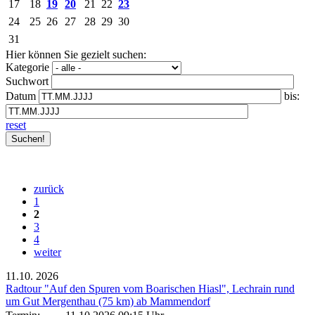
17
18
19
20
21
22
23
24
25
26
27
28
29
30
31
Hier können Sie gezielt suchen:
Kategorie
Suchwort
Datum
bis:
reset
zurück
1
2
3
4
weiter
11.10.
2026
Radtour "Auf den Spuren vom Boarischen Hiasl", Lechrain rund
um Gut Mergenthau (75 km) ab Mammendorf