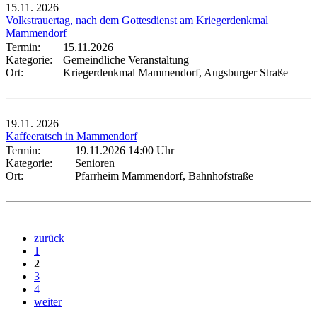
15.11.
2026
Volkstrauertag, nach dem Gottesdienst am Kriegerdenkmal
Mammendorf
Termin:
15.11.2026
Kategorie:
Gemeindliche Veranstaltung
Ort:
Kriegerdenkmal Mammendorf, Augsburger Straße
19.11.
2026
Kaffeeratsch in Mammendorf
Termin:
19.11.2026 14:00 Uhr
Kategorie:
Senioren
Ort:
Pfarrheim Mammendorf, Bahnhofstraße
zurück
1
2
3
4
weiter