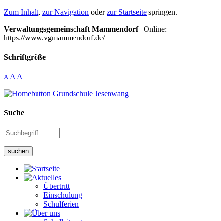
Zum Inhalt
,
zur Navigation
oder
zur Startseite
springen.
Verwaltungsgemeinschaft Mammendorf
| Online:
https://www.vgmammendorf.de/
Schriftgröße
A
A
A
Suche
suchen
Übertritt
Einschulung
Schulferien