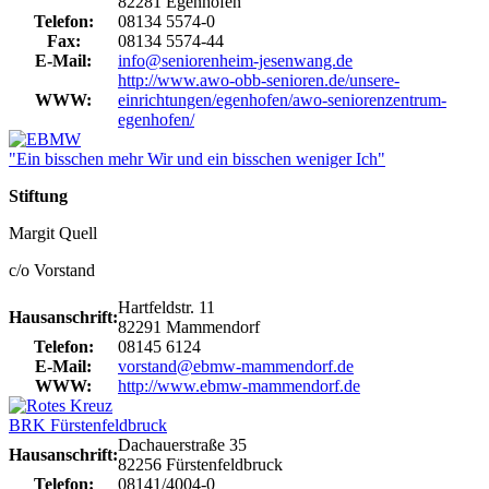
82281 Egenhofen
Telefon:
08134 5574-0
Fax:
08134 5574-44
E-Mail:
info@seniorenheim-jesenwang.de
http://www.awo-obb-senioren.de/unsere-
WWW:
einrichtungen/egenhofen/awo-seniorenzentrum-
egenhofen/
"Ein bisschen mehr Wir und ein bisschen weniger Ich"
Stiftung
Margit Quell
c/o Vorstand
Hartfeldstr. 11
Hausanschrift:
82291 Mammendorf
Telefon:
08145 6124
E-Mail:
vorstand@ebmw-mammendorf.de
WWW:
http://www.ebmw-mammendorf.de
BRK Fürstenfeldbruck
Dachauerstraße 35
Hausanschrift:
82256 Fürstenfeldbruck
Telefon:
08141/4004-0