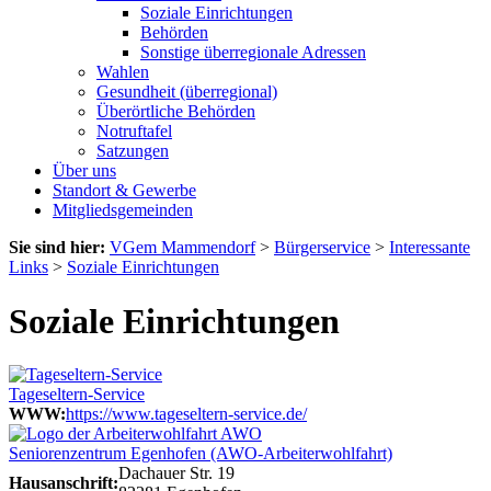
Soziale Einrichtungen
Behörden
Sonstige überregionale Adressen
Wahlen
Gesundheit (überregional)
Überörtliche Behörden
Notruftafel
Satzungen
Über uns
Standort & Gewerbe
Mitgliedsgemeinden
Sie sind hier:
VGem Mammendorf
>
Bürgerservice
>
Interessante
Links
>
Soziale Einrichtungen
Soziale Einrichtungen
Tageseltern-Service
WWW:
https://www.tageseltern-service.de/
Seniorenzentrum Egenhofen (AWO-Arbeiterwohlfahrt)
Dachauer Str. 19
Hausanschrift: