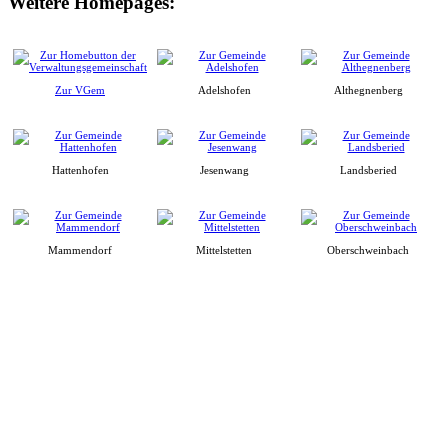
Weitere Homepages:
Zur VGem
Adelshofen
Althegnenberg
Hattenhofen
Jesenwang
Landsberied
Mammendorf
Mittelstetten
Oberschweinbach