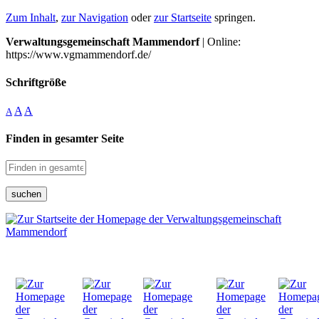
Zum Inhalt
,
zur Navigation
oder
zur Startseite
springen.
Verwaltungsgemeinschaft Mammendorf
| Online:
https://www.vgmammendorf.de/
Schriftgröße
A
A
A
Finden in gesamter Seite
suchen