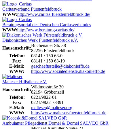
Caritasverband Fürstenfeldbruck
WWW:
http://www.caritas-fuerstenfeldbruck.de/
Beratungsportal des Deutschen Caritasverbandes
WWW:
http://www.beratung-caritas.de/
Diakonisches Werk Fürstenfeldbruck e.V.
Buchenauer Str. 38
Hausanschrift:
82256 Fürstenfeldbruck
Telefon:
08141 / 150 63-0
Fax:
08141 / 150 63-19
E-Mail:
geschaeftsstelle@diakonieffb.de
WWW:
http://www.sozialedienste.diakonieffb.de
Malteser Hilfsdienst e.V.
Wildmosstraße 30
Hausanschrift:
82194 Gröbenzell
Telefon:
0221/9822-01
Fax:
0221/9822-78391
E-Mail:
malteser@malteser.org
WWW:
http://www.malteser-fuerstenfeldbruck.de
Ambulanter Pflegedienst Domel & Domel SALVEO GbR
Michael-Aumüller-Straße 22