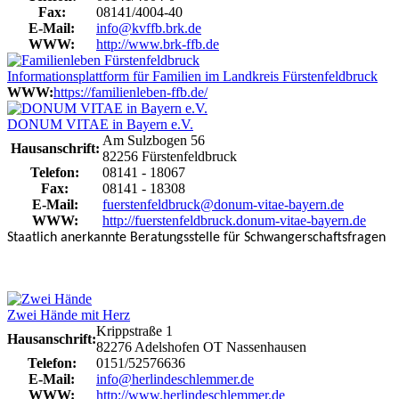
Fax:
08141/4004-40
E-Mail:
info@kvffb.brk.de
WWW:
http://www.brk-ffb.de
Informationsplattform für Familien im Landkreis Fürstenfeldbruck
WWW:
https://familienleben-ffb.de/
DONUM VITAE in Bayern e.V.
Am Sulzbogen 56
Hausanschrift:
82256 Fürstenfeldbruck
Telefon:
08141 - 18067
Fax:
08141 - 18308
E-Mail:
fuerstenfeldbruck@donum-vitae-bayern.de
WWW:
http://fuerstenfeldbruck.donum-vitae-bayern.de
Staatlich anerkannte Beratungsstelle für Schwangerschaftsfragen
Zwei Hände mit Herz
Krippstraße 1
Hausanschrift:
82276 Adelshofen OT Nassenhausen
Telefon:
0151/52576636
E-Mail:
info@herlindeschlemmer.de
WWW:
http://www.herlindeschlemmer.de