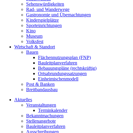
Sehenswürdigkeiten
Rad- und Wanderwege
Gastronomie und Übernachtungen
Kinderspielplätze
Sporteinrichtungen
Kino
Museum
Volksfest
Wirtschaft & Standort
Bauen
Flächennutzungsplan (FNP)
Bauleitplanverfahren
Bebauungspläne (rechtskräftig)
Ortsabrundungssatzungen
Einheimischenmodell
Post & Banken
Breitbandausbau
Aktuelles
Veranstaltungen
Terminkalender
Bekanntmachungen
Stellenangebote
Bauleitplanverfahren
Ausschreibungen