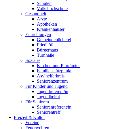
Schulen
Volkshochschule
Gesundheit
Ärzte
Apotheken
Krankenhäuser
Einrichtungen
Gemeindebücherei
Friedhöfe
Bürgerhaus
Turnhalle
Soziales
Kirchen und Pfarrämter
Familienstützpunkt
Asylhelferkreis
Seniorenzentrum
Für Kinder und Jugend
Jugendreferent/in
Jugendbeirat
Für Senioren
Seniorenreferent/in
Seniorentreff
Freizeit & Kultur
Vereine
Feuerwehren