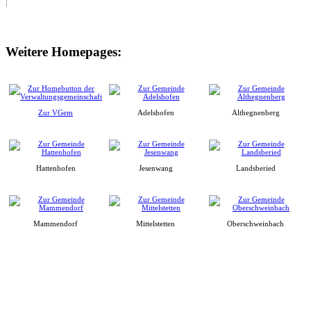
Weitere Homepages:
Zur VGem
Adelshofen
Althegnenberg
Hattenhofen
Jesenwang
Landsberied
Mammendorf
Mittelstetten
Oberschweinbach