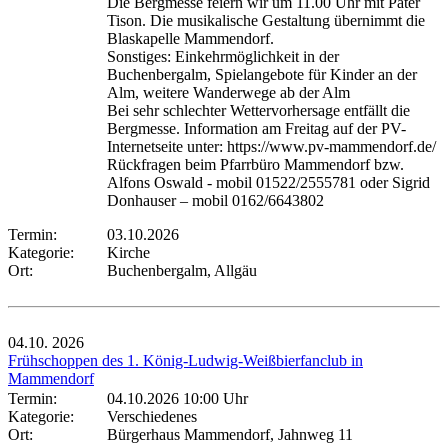
Die Bergmesse feiern wir um 11.00 Uhr mit Pater
Tison. Die musikalische Gestaltung übernimmt die
Blaskapelle Mammendorf.
Sonstiges: Einkehrmöglichkeit in der
Buchenbergalm, Spielangebote für Kinder an der
Alm, weitere Wanderwege ab der Alm
Bei sehr schlechter Wettervorhersage entfällt die
Bergmesse. Information am Freitag auf der PV-
Internetseite unter: https://www.pv-mammendorf.de/
Rückfragen beim Pfarrbüro Mammendorf bzw.
Alfons Oswald - mobil 01522/2555781 oder Sigrid
Donhauser – mobil 0162/6643802
Termin:
03.10.2026
Kategorie:
Kirche
Ort:
Buchenbergalm, Allgäu
04.10.
2026
Frühschoppen des 1. König-Ludwig-Weißbierfanclub in
Mammendorf
Termin:
04.10.2026 10:00 Uhr
Kategorie:
Verschiedenes
Ort:
Bürgerhaus Mammendorf, Jahnweg 11