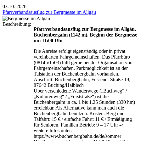
03.10.
2026
Pfarrverbandsausflug zur Bergmesse im Allgäu
Beschreibung:
Pfarrverbandsausflug zur Bergmesse im Allgäu,
Buchenbergalm (1142 m), Beginn der Bergmesse
um 11:00 Uhr
Die Anreise erfolgt eigenständig oder in privat
vereinbarten Fahrgemeinschaften. Das Pfarrbüro
(08145/1503) hilft gerne bei der Organisation von
Fahrgemeinschaften. Parkmöglichkeit ist an der
Talstation der Buchenbergbahn vorhanden.
Anschrift: Buchenbergbahn, Füssener Straße 19,
87642 Buching/Halblech
Über verschiedene Wanderwege („Bachweg“ /
„Kulturenweg“ / „Forststraße“) ist die
Buchenbergalm in ca. 1 bis 1,25 Stunden (330 hm)
erreichbar. Als Alternative kann man auch die
Buchenbergbahn benutzen. Kosten: Berg und
Talfahrt: 15 € / einfache Fahrt: 11 € / Ermäßigung
für Senioren, Familien Betrieb: 9 – 17 Uhr ->
weitere Infos unter:
https://www.buchenbergbahn.de/de/sommer