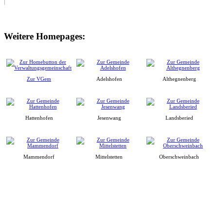
Weitere Homepages:
Zur VGem
Adelshofen
Althegnenberg
Hattenhofen
Jesenwang
Landsberied
Mammendorf
Mittelstetten
Oberschweinbach