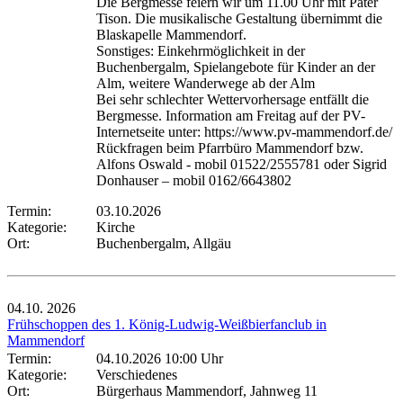
Die Bergmesse feiern wir um 11.00 Uhr mit Pater
Tison. Die musikalische Gestaltung übernimmt die
Blaskapelle Mammendorf.
Sonstiges: Einkehrmöglichkeit in der
Buchenbergalm, Spielangebote für Kinder an der
Alm, weitere Wanderwege ab der Alm
Bei sehr schlechter Wettervorhersage entfällt die
Bergmesse. Information am Freitag auf der PV-
Internetseite unter: https://www.pv-mammendorf.de/
Rückfragen beim Pfarrbüro Mammendorf bzw.
Alfons Oswald - mobil 01522/2555781 oder Sigrid
Donhauser – mobil 0162/6643802
Termin:
03.10.2026
Kategorie:
Kirche
Ort:
Buchenbergalm, Allgäu
04.10.
2026
Frühschoppen des 1. König-Ludwig-Weißbierfanclub in
Mammendorf
Termin:
04.10.2026 10:00 Uhr
Kategorie:
Verschiedenes
Ort:
Bürgerhaus Mammendorf, Jahnweg 11