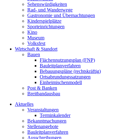
Sehenswürdigkeiten
Rad- und Wanderwege
Gastronomie und Übernachtungen
Kinderspielplätze
Sporteinrichtungen
Kino
Museum
Volksfest
Wirtschaft & Standort
Bauen
Flächennutzungsplan (FNP)
Bauleitplanverfahren
Bebauungspläne (rechtskräftig)
Ortsabrundungssatzungen
Einheimischenmodell
Post & Banken
Breitbandausbau
Aktuelles
Veranstaltungen
Terminkalender
Bekanntmachungen
Stellenangebote
Bauleitplanverfahren
Ausschreibungen