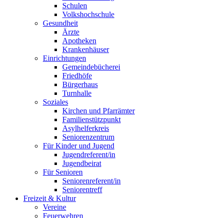
Schulen
Volkshochschule
Gesundheit
Ärzte
Apotheken
Krankenhäuser
Einrichtungen
Gemeindebücherei
Friedhöfe
Bürgerhaus
Turnhalle
Soziales
Kirchen und Pfarrämter
Familienstützpunkt
Asylhelferkreis
Seniorenzentrum
Für Kinder und Jugend
Jugendreferent/in
Jugendbeirat
Für Senioren
Seniorenreferent/in
Seniorentreff
Freizeit & Kultur
Vereine
Feuerwehren