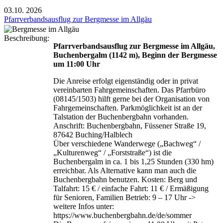
03.10.
2026
Pfarrverbandsausflug zur Bergmesse im Allgäu
Beschreibung:
Pfarrverbandsausflug zur Bergmesse im Allgäu,
Buchenbergalm (1142 m), Beginn der Bergmesse
um 11:00 Uhr
Die Anreise erfolgt eigenständig oder in privat
vereinbarten Fahrgemeinschaften. Das Pfarrbüro
(08145/1503) hilft gerne bei der Organisation von
Fahrgemeinschaften. Parkmöglichkeit ist an der
Talstation der Buchenbergbahn vorhanden.
Anschrift: Buchenbergbahn, Füssener Straße 19,
87642 Buching/Halblech
Über verschiedene Wanderwege („Bachweg“ /
„Kulturenweg“ / „Forststraße“) ist die
Buchenbergalm in ca. 1 bis 1,25 Stunden (330 hm)
erreichbar. Als Alternative kann man auch die
Buchenbergbahn benutzen. Kosten: Berg und
Talfahrt: 15 € / einfache Fahrt: 11 € / Ermäßigung
für Senioren, Familien Betrieb: 9 – 17 Uhr ->
weitere Infos unter:
https://www.buchenbergbahn.de/de/sommer