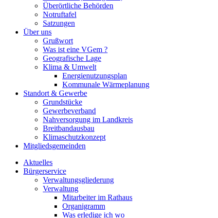
Überörtliche Behörden
Notruftafel
Satzungen
Über uns
Grußwort
Was ist eine VGem ?
Geografische Lage
Klima & Umwelt
Energienutzungsplan
Kommunale Wärmeplanung
Standort & Gewerbe
Grundstücke
Gewerbeverband
Nahversorgung im Landkreis
Breitbandausbau
Klimaschutzkonzept
Mitgliedsgemeinden
Aktuelles
Bürgerservice
Verwaltungsgliederung
Verwaltung
Mitarbeiter im Rathaus
Organigramm
Was erledige ich wo