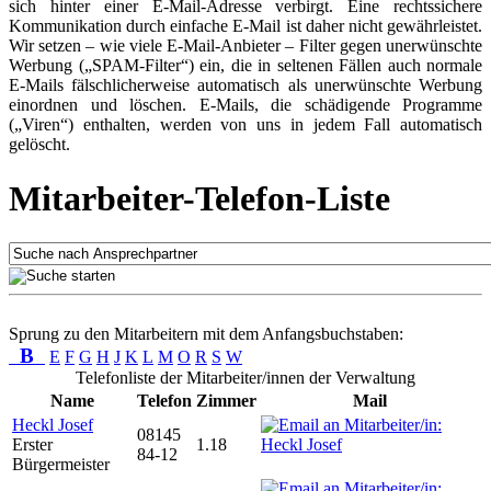
sich hinter einer E-Mail-Adresse verbirgt. Eine rechtssichere
Kommunikation durch einfache E-Mail ist daher nicht gewährleistet.
Wir setzen – wie viele E-Mail-Anbieter – Filter gegen unerwünschte
Werbung („SPAM-Filter“) ein, die in seltenen Fällen auch normale
E-Mails fälschlicherweise automatisch als unerwünschte Werbung
einordnen und löschen. E-Mails, die schädigende Programme
(„Viren“) enthalten, werden von uns in jedem Fall automatisch
gelöscht.
Mitarbeiter-Telefon-Liste
Sprung zu den Mitarbeitern mit dem Anfangsbuchstaben:
B
E
F
G
H
J
K
L
M
O
R
S
W
Telefonliste der Mitarbeiter/innen der Verwaltung
Name
Telefon
Zimmer
Mail
Heckl Josef
08145
Erster
1.18
84-12
Bürgermeister