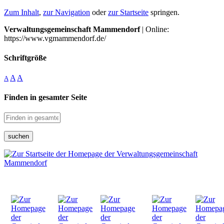
Zum Inhalt
,
zur Navigation
oder
zur Startseite
springen.
Verwaltungsgemeinschaft Mammendorf
| Online:
https://www.vgmammendorf.de/
Schriftgröße
A
A
A
Finden in gesamter Seite
suchen