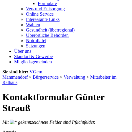
Formulare
Ver- und Entsorgung
Online Service
Interessante Links
Wahlen
Gesundheit (überregional)
Überörtliche Behörden
Notruftafel
Satzungen
Über uns
Standort & Gewerbe
Mitgliedsgemeinden
Sie sind hier:
VGem
Mammendorf
>
Bürgerservice
>
Verwaltung
>
Mitarbeiter im
Rathaus
Kontaktformular Günter
Strauß
Mit
gekennzeichnete Felder sind Pflichtfelder.