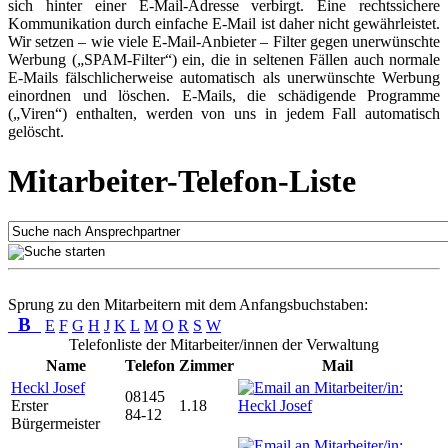
sich hinter einer E-Mail-Adresse verbirgt. Eine rechtssichere
Kommunikation durch einfache E-Mail ist daher nicht gewährleistet.
Wir setzen – wie viele E-Mail-Anbieter – Filter gegen unerwünschte
Werbung („SPAM-Filter“) ein, die in seltenen Fällen auch normale
E-Mails fälschlicherweise automatisch als unerwünschte Werbung
einordnen und löschen. E-Mails, die schädigende Programme
(„Viren“) enthalten, werden von uns in jedem Fall automatisch
gelöscht.
Mitarbeiter-Telefon-Liste
Sprung zu den Mitarbeitern mit dem Anfangsbuchstaben:
B
E
F
G
H
J
K
L
M
O
R
S
W
Telefonliste der Mitarbeiter/innen der Verwaltung
Name
Telefon
Zimmer
Mail
Heckl Josef
08145
Erster
1.18
84-12
Bürgermeister