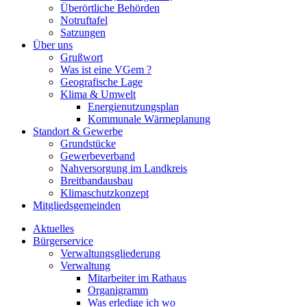
Überörtliche Behörden
Notruftafel
Satzungen
Über uns
Grußwort
Was ist eine VGem ?
Geografische Lage
Klima & Umwelt
Energienutzungsplan
Kommunale Wärmeplanung
Standort & Gewerbe
Grundstücke
Gewerbeverband
Nahversorgung im Landkreis
Breitbandausbau
Klimaschutzkonzept
Mitgliedsgemeinden
Aktuelles
Bürgerservice
Verwaltungsgliederung
Verwaltung
Mitarbeiter im Rathaus
Organigramm
Was erledige ich wo