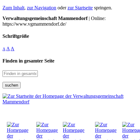
Zum Inhalt
,
zur Navigation
oder
zur Startseite
springen.
Verwaltungsgemeinschaft Mammendorf
| Online:
https://www.vgmammendorf.de/
Schriftgröße
A
A
A
Finden in gesamter Seite
suchen