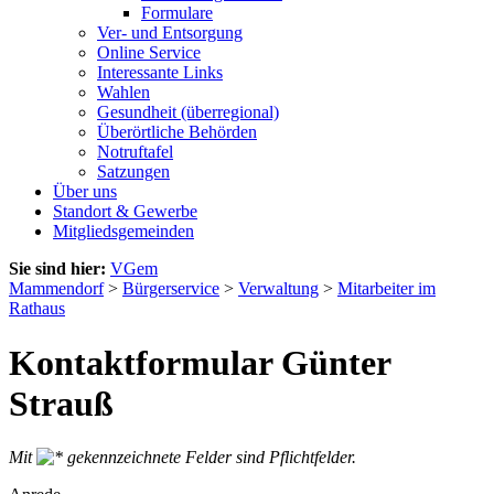
Formulare
Ver- und Entsorgung
Online Service
Interessante Links
Wahlen
Gesundheit (überregional)
Überörtliche Behörden
Notruftafel
Satzungen
Über uns
Standort & Gewerbe
Mitgliedsgemeinden
Sie sind hier:
VGem
Mammendorf
>
Bürgerservice
>
Verwaltung
>
Mitarbeiter im
Rathaus
Kontaktformular Günter
Strauß
Mit
gekennzeichnete Felder sind Pflichtfelder.