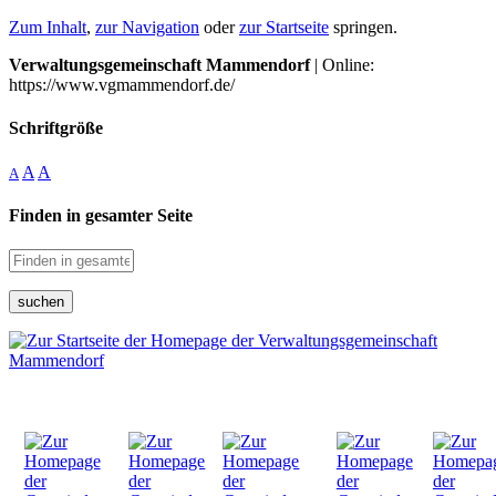
Zum Inhalt
,
zur Navigation
oder
zur Startseite
springen.
Verwaltungsgemeinschaft Mammendorf
| Online:
https://www.vgmammendorf.de/
Schriftgröße
A
A
A
Finden in gesamter Seite
suchen