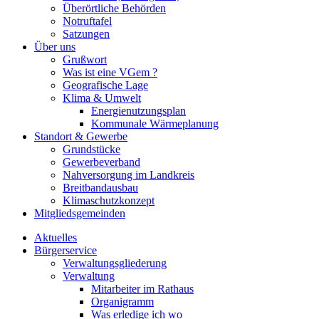
Überörtliche Behörden
Notruftafel
Satzungen
Über uns
Grußwort
Was ist eine VGem ?
Geografische Lage
Klima & Umwelt
Energienutzungsplan
Kommunale Wärmeplanung
Standort & Gewerbe
Grundstücke
Gewerbeverband
Nahversorgung im Landkreis
Breitbandausbau
Klimaschutzkonzept
Mitgliedsgemeinden
Aktuelles
Bürgerservice
Verwaltungsgliederung
Verwaltung
Mitarbeiter im Rathaus
Organigramm
Was erledige ich wo