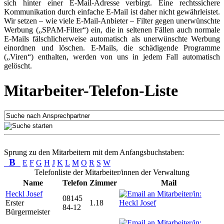
sich hinter einer E-Mail-Adresse verbirgt. Eine rechtssichere
Kommunikation durch einfache E-Mail ist daher nicht gewährleistet.
Wir setzen – wie viele E-Mail-Anbieter – Filter gegen unerwünschte
Werbung („SPAM-Filter“) ein, die in seltenen Fällen auch normale
E-Mails fälschlicherweise automatisch als unerwünschte Werbung
einordnen und löschen. E-Mails, die schädigende Programme
(„Viren“) enthalten, werden von uns in jedem Fall automatisch
gelöscht.
Mitarbeiter-Telefon-Liste
Sprung zu den Mitarbeitern mit dem Anfangsbuchstaben:
B
E
F
G
H
J
K
L
M
O
R
S
W
Telefonliste der Mitarbeiter/innen der Verwaltung
Name
Telefon
Zimmer
Mail
Heckl Josef
08145
Erster
1.18
84-12
Bürgermeister