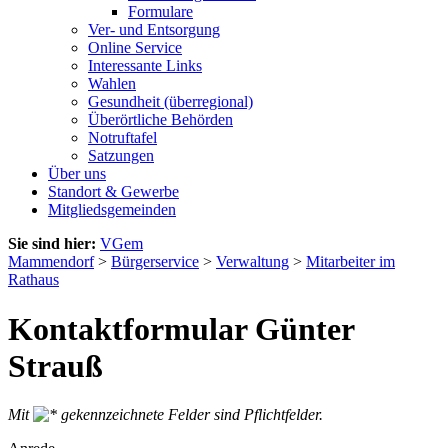
Formulare
Ver- und Entsorgung
Online Service
Interessante Links
Wahlen
Gesundheit (überregional)
Überörtliche Behörden
Notruftafel
Satzungen
Über uns
Standort & Gewerbe
Mitgliedsgemeinden
Sie sind hier:
VGem
Mammendorf
>
Bürgerservice
>
Verwaltung
>
Mitarbeiter im
Rathaus
Kontaktformular Günter
Strauß
Mit
gekennzeichnete Felder sind Pflichtfelder.