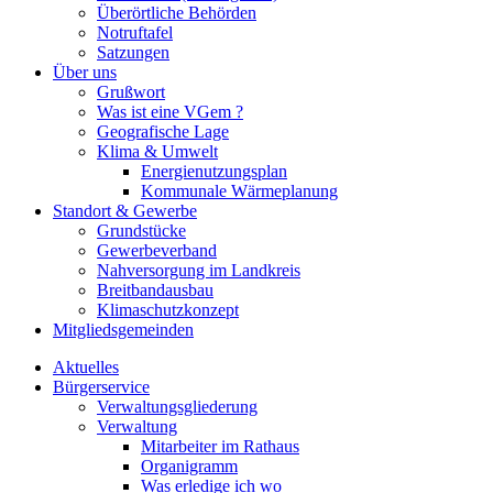
Überörtliche Behörden
Notruftafel
Satzungen
Über uns
Grußwort
Was ist eine VGem ?
Geografische Lage
Klima & Umwelt
Energienutzungsplan
Kommunale Wärmeplanung
Standort & Gewerbe
Grundstücke
Gewerbeverband
Nahversorgung im Landkreis
Breitbandausbau
Klimaschutzkonzept
Mitgliedsgemeinden
Aktuelles
Bürgerservice
Verwaltungsgliederung
Verwaltung
Mitarbeiter im Rathaus
Organigramm
Was erledige ich wo