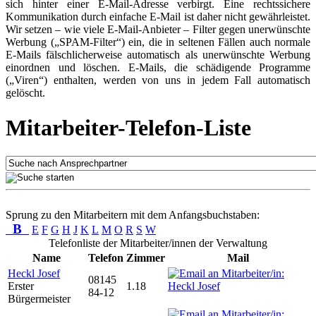
sich hinter einer E-Mail-Adresse verbirgt. Eine rechtssichere
Kommunikation durch einfache E-Mail ist daher nicht gewährleistet.
Wir setzen – wie viele E-Mail-Anbieter – Filter gegen unerwünschte
Werbung („SPAM-Filter“) ein, die in seltenen Fällen auch normale
E-Mails fälschlicherweise automatisch als unerwünschte Werbung
einordnen und löschen. E-Mails, die schädigende Programme
(„Viren“) enthalten, werden von uns in jedem Fall automatisch
gelöscht.
Mitarbeiter-Telefon-Liste
Sprung zu den Mitarbeitern mit dem Anfangsbuchstaben:
B
E
F
G
H
J
K
L
M
O
R
S
W
Telefonliste der Mitarbeiter/innen der Verwaltung
Name
Telefon
Zimmer
Mail
Heckl Josef
08145
Erster
1.18
84-12
Bürgermeister