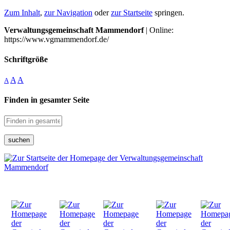
Zum Inhalt
,
zur Navigation
oder
zur Startseite
springen.
Verwaltungsgemeinschaft Mammendorf
| Online:
https://www.vgmammendorf.de/
Schriftgröße
A
A
A
Finden in gesamter Seite
suchen