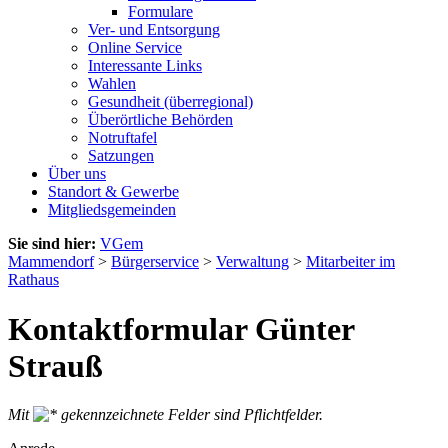
Formulare
Ver- und Entsorgung
Online Service
Interessante Links
Wahlen
Gesundheit (überregional)
Überörtliche Behörden
Notruftafel
Satzungen
Über uns
Standort & Gewerbe
Mitgliedsgemeinden
Sie sind hier:
VGem
Mammendorf
>
Bürgerservice
>
Verwaltung
>
Mitarbeiter im
Rathaus
Kontaktformular Günter
Strauß
Mit
gekennzeichnete Felder sind Pflichtfelder.