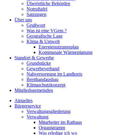
Überörtliche Behörden
Notruftafel
Satzungen
Über uns
Grußwort
Was ist eine VGem ?
Geografische Lage
Klima & Umwelt
Energienutzungsplan
Kommunale Wärmeplanung
Standort & Gewerbe
Grundstücke
Gewerbeverband
Nahversorgung im Landkreis
Breitbandausbau
Klimaschutzkonzept
Mitgliedsgemeinden
Aktuelles
Bürgerservice
Verwaltungsgliederung
Verwaltung
Mitarbeiter im Rathaus
Organigramm
Was erledige ich wo