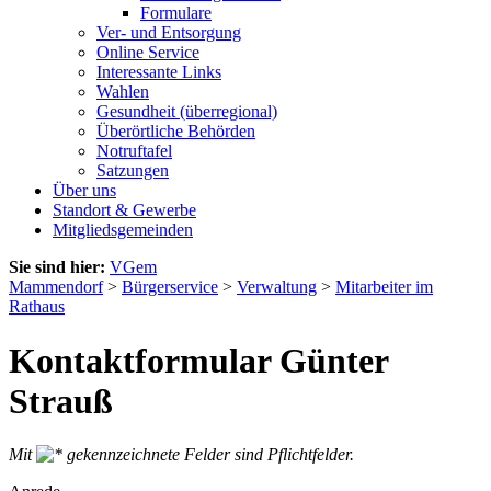
Formulare
Ver- und Entsorgung
Online Service
Interessante Links
Wahlen
Gesundheit (überregional)
Überörtliche Behörden
Notruftafel
Satzungen
Über uns
Standort & Gewerbe
Mitgliedsgemeinden
Sie sind hier:
VGem
Mammendorf
>
Bürgerservice
>
Verwaltung
>
Mitarbeiter im
Rathaus
Kontaktformular Günter
Strauß
Mit
gekennzeichnete Felder sind Pflichtfelder.