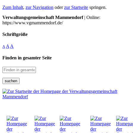
Zum Inhalt
,
zur Navigation
oder
zur Startseite
springen.
Verwaltungsgemeinschaft Mammendorf
| Online:
https://www.vgmammendorf.de/
Schriftgröße
A
A
A
Finden in gesamter Seite
suchen