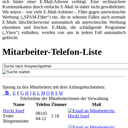
sich hinter einer E-Mail-Adresse verbirgt. Eine rechtssichere
Kommunikation durch einfache E-Mail ist daher nicht gewährleistet.
Wir setzen – wie viele E-Mail-Anbieter – Filter gegen unerwünschte
Werbung („SPAM-Filter“) ein, die in seltenen Fällen auch normale
E-Mails fälschlicherweise automatisch als unerwünschte Werbung
einordnen und löschen. E-Mails, die schädigende Programme
(„Viren“) enthalten, werden von uns in jedem Fall automatisch
gelöscht.
Mitarbeiter-Telefon-Liste
Sprung zu den Mitarbeitern mit dem Anfangsbuchstaben:
B
E
F
G
H
J
K
L
M
O
R
S
W
Telefonliste der Mitarbeiter/innen der Verwaltung
Name
Telefon
Zimmer
Mail
Heckl Josef
08145
Erster
1.18
84-12
Bürgermeister