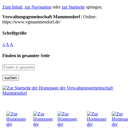
Zum Inhalt
,
zur Navigation
oder
zur Startseite
springen.
Verwaltungsgemeinschaft Mammendorf
| Online:
https://www.vgmammendorf.de/
Schriftgröße
A
A
A
Finden in gesamter Seite
suchen