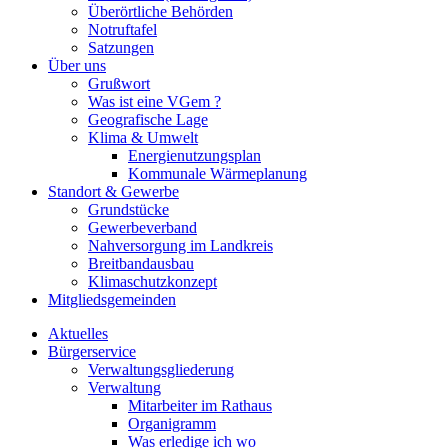
Überörtliche Behörden
Notruftafel
Satzungen
Über uns
Grußwort
Was ist eine VGem ?
Geografische Lage
Klima & Umwelt
Energienutzungsplan
Kommunale Wärmeplanung
Standort & Gewerbe
Grundstücke
Gewerbeverband
Nahversorgung im Landkreis
Breitbandausbau
Klimaschutzkonzept
Mitgliedsgemeinden
Aktuelles
Bürgerservice
Verwaltungsgliederung
Verwaltung
Mitarbeiter im Rathaus
Organigramm
Was erledige ich wo