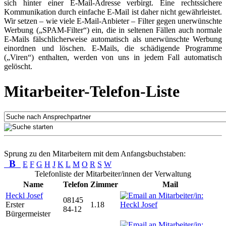
sich hinter einer E-Mail-Adresse verbirgt. Eine rechtssichere
Kommunikation durch einfache E-Mail ist daher nicht gewährleistet.
Wir setzen – wie viele E-Mail-Anbieter – Filter gegen unerwünschte
Werbung („SPAM-Filter“) ein, die in seltenen Fällen auch normale
E-Mails fälschlicherweise automatisch als unerwünschte Werbung
einordnen und löschen. E-Mails, die schädigende Programme
(„Viren“) enthalten, werden von uns in jedem Fall automatisch
gelöscht.
Mitarbeiter-Telefon-Liste
Sprung zu den Mitarbeitern mit dem Anfangsbuchstaben:
B
E
F
G
H
J
K
L
M
O
R
S
W
Telefonliste der Mitarbeiter/innen der Verwaltung
Name
Telefon
Zimmer
Mail
Heckl Josef
08145
Erster
1.18
84-12
Bürgermeister