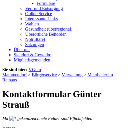
Formulare
Ver- und Entsorgung
Online Service
Interessante Links
Wahlen
Gesundheit (überregional)
Überörtliche Behörden
Notruftafel
Satzungen
Über uns
Standort & Gewerbe
Mitgliedsgemeinden
Sie sind hier:
VGem
Mammendorf
>
Bürgerservice
>
Verwaltung
>
Mitarbeiter im
Rathaus
Kontaktformular Günter
Strauß
Mit
gekennzeichnete Felder sind Pflichtfelder.