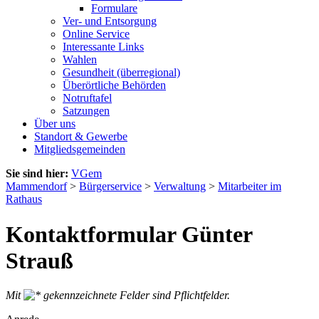
Formulare
Ver- und Entsorgung
Online Service
Interessante Links
Wahlen
Gesundheit (überregional)
Überörtliche Behörden
Notruftafel
Satzungen
Über uns
Standort & Gewerbe
Mitgliedsgemeinden
Sie sind hier:
VGem
Mammendorf
>
Bürgerservice
>
Verwaltung
>
Mitarbeiter im
Rathaus
Kontaktformular Günter
Strauß
Mit
gekennzeichnete Felder sind Pflichtfelder.