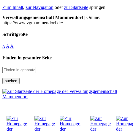
Zum Inhalt
,
zur Navigation
oder
zur Startseite
springen.
Verwaltungsgemeinschaft Mammendorf
| Online:
https://www.vgmammendorf.de/
Schriftgröße
A
A
A
Finden in gesamter Seite
suchen