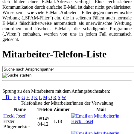
sich hinter einer E-Mail-Adresse verbirgt. Eine rechtssichere
Kommunikation durch einfache E-Mail ist daher nicht gewährleistet.
Wir setzen – wie viele E-Mail-Anbieter – Filter gegen unerwünschte
Werbung („SPAM-Filter“) ein, die in seltenen Fällen auch normale
E-Mails fälschlicherweise automatisch als unerwünschte Werbung
einordnen und löschen. E-Mails, die schädigende Programme
(„Viren“) enthalten, werden von uns in jedem Fall automatisch
gelöscht.
Mitarbeiter-Telefon-Liste
Sprung zu den Mitarbeitern mit dem Anfangsbuchstaben:
B
E
F
G
H
J
K
L
M
O
R
S
W
Telefonliste der Mitarbeiter/innen der Verwaltung
Name
Telefon
Zimmer
Mail
Heckl Josef
08145
Erster
1.18
84-12
Bürgermeister