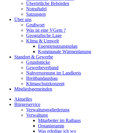
Überörtliche Behörden
Notruftafel
Satzungen
Über uns
Grußwort
Was ist eine VGem ?
Geografische Lage
Klima & Umwelt
Energienutzungsplan
Kommunale Wärmeplanung
Standort & Gewerbe
Grundstücke
Gewerbeverband
Nahversorgung im Landkreis
Breitbandausbau
Klimaschutzkonzept
Mitgliedsgemeinden
Aktuelles
Bürgerservice
Verwaltungsgliederung
Verwaltung
Mitarbeiter im Rathaus
Organigramm
Was erledige ich wo