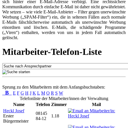
sich hinter einer E-Mail-Adresse verbirgt. Eine rechtssichere
Kommunikation durch einfache E-Mail ist daher nicht gewährleistet.
Wir setzen – wie viele E-Mail-Anbieter – Filter gegen unerwünschte
Werbung („SPAM-Filter“) ein, die in seltenen Fällen auch normale
E-Mails fälschlicherweise automatisch als unerwünschte Werbung
einordnen und löschen. E-Mails, die schädigende Programme
(„Viren“) enthalten, werden von uns in jedem Fall automatisch
gelöscht.
Mitarbeiter-Telefon-Liste
Sprung zu den Mitarbeitern mit dem Anfangsbuchstaben:
B
E
F
G
H
J
K
L
M
O
R
S
W
Telefonliste der Mitarbeiter/innen der Verwaltung
Name
Telefon
Zimmer
Mail
Heckl Josef
08145
Erster
1.18
84-12
Bürgermeister