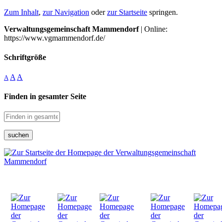
Zum Inhalt
,
zur Navigation
oder
zur Startseite
springen.
Verwaltungsgemeinschaft Mammendorf
| Online:
https://www.vgmammendorf.de/
Schriftgröße
A
A
A
Finden in gesamter Seite
suchen