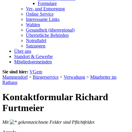
Formulare
Ver- und Entsorgung
Online Service
Interessante Links
Wahlen
Gesundheit (überregional)
Überörtliche Behörden
Notruftafel
Satzungen
Über uns
Standort & Gewerbe
Mitgliedsgemeinden
Sie sind hier:
VGem
Mammendorf
>
Bürgerservice
>
Verwaltung
>
Mitarbeiter im
Rathaus
Kontaktformular Richard
Furtmeier
Mit
gekennzeichnete Felder sind Pflichtfelder.