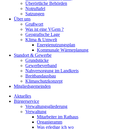
Überörtliche Behörden
Notruftafel
Satzungen
Über uns
Grußwort
Was ist eine VGem ?
Geografische Lage
Klima & Umwelt
Energienutzungsplan
Kommunale Wärmeplanung
Standort & Gewerbe
Grundstücke
Gewerbeverband
Nahversorgung im Landkreis
Breitbandausbau
Klimaschutzkonzept
Mitgliedsgemeinden
Aktuelles
Bürgerservice
Verwaltungsgliederung
Verwaltung
Mitarbeiter im Rathaus
Organigramm
Was erledige ich wo