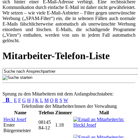
sich hinter einer E-Mail-Adresse verbirgt. Eine rechtssichere
Kommunikation durch einfache E-Mail ist daher nicht gewährleistet.
Wir setzen – wie viele E-Mail-Anbieter – Filter gegen unerwünschte
Werbung („SPAM-Filter“) ein, die in seltenen Fällen auch normale
E-Mails fälschlicherweise automatisch als unerwünschte Werbung
einordnen und löschen. E-Mails, die schädigende Programme
(„Viren“) enthalten, werden von uns in jedem Fall automatisch
gelöscht.
Mitarbeiter-Telefon-Liste
Sprung zu den Mitarbeitern mit dem Anfangsbuchstaben:
B
E
F
G
H
J
K
L
M
O
R
S
W
Telefonliste der Mitarbeiter/innen der Verwaltung
Name
Telefon
Zimmer
Mail
Heckl Josef
08145
Erster
1.18
84-12
Bürgermeister