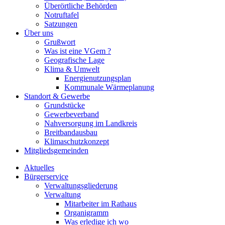
Überörtliche Behörden
Notruftafel
Satzungen
Über uns
Grußwort
Was ist eine VGem ?
Geografische Lage
Klima & Umwelt
Energienutzungsplan
Kommunale Wärmeplanung
Standort & Gewerbe
Grundstücke
Gewerbeverband
Nahversorgung im Landkreis
Breitbandausbau
Klimaschutzkonzept
Mitgliedsgemeinden
Aktuelles
Bürgerservice
Verwaltungsgliederung
Verwaltung
Mitarbeiter im Rathaus
Organigramm
Was erledige ich wo