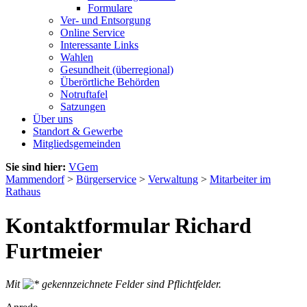
Formulare
Ver- und Entsorgung
Online Service
Interessante Links
Wahlen
Gesundheit (überregional)
Überörtliche Behörden
Notruftafel
Satzungen
Über uns
Standort & Gewerbe
Mitgliedsgemeinden
Sie sind hier:
VGem
Mammendorf
>
Bürgerservice
>
Verwaltung
>
Mitarbeiter im
Rathaus
Kontaktformular Richard
Furtmeier
Mit
gekennzeichnete Felder sind Pflichtfelder.