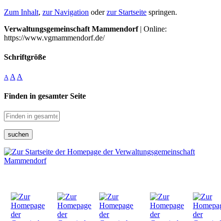
Zum Inhalt
,
zur Navigation
oder
zur Startseite
springen.
Verwaltungsgemeinschaft Mammendorf
| Online:
https://www.vgmammendorf.de/
Schriftgröße
A
A
A
Finden in gesamter Seite
suchen