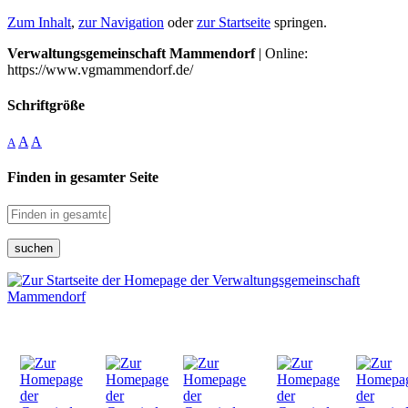
Zum Inhalt
,
zur Navigation
oder
zur Startseite
springen.
Verwaltungsgemeinschaft Mammendorf
| Online:
https://www.vgmammendorf.de/
Schriftgröße
A
A
A
Finden in gesamter Seite
suchen