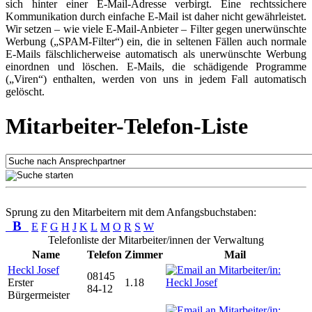
sich hinter einer E-Mail-Adresse verbirgt. Eine rechtssichere
Kommunikation durch einfache E-Mail ist daher nicht gewährleistet.
Wir setzen – wie viele E-Mail-Anbieter – Filter gegen unerwünschte
Werbung („SPAM-Filter“) ein, die in seltenen Fällen auch normale
E-Mails fälschlicherweise automatisch als unerwünschte Werbung
einordnen und löschen. E-Mails, die schädigende Programme
(„Viren“) enthalten, werden von uns in jedem Fall automatisch
gelöscht.
Mitarbeiter-Telefon-Liste
Sprung zu den Mitarbeitern mit dem Anfangsbuchstaben:
B
E
F
G
H
J
K
L
M
O
R
S
W
Telefonliste der Mitarbeiter/innen der Verwaltung
Name
Telefon
Zimmer
Mail
Heckl Josef
08145
Erster
1.18
84-12
Bürgermeister