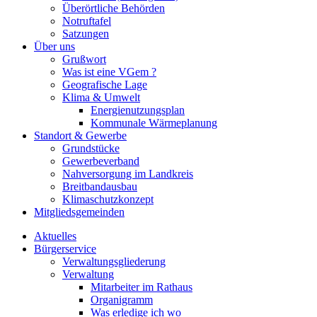
Überörtliche Behörden
Notruftafel
Satzungen
Über uns
Grußwort
Was ist eine VGem ?
Geografische Lage
Klima & Umwelt
Energienutzungsplan
Kommunale Wärmeplanung
Standort & Gewerbe
Grundstücke
Gewerbeverband
Nahversorgung im Landkreis
Breitbandausbau
Klimaschutzkonzept
Mitgliedsgemeinden
Aktuelles
Bürgerservice
Verwaltungsgliederung
Verwaltung
Mitarbeiter im Rathaus
Organigramm
Was erledige ich wo