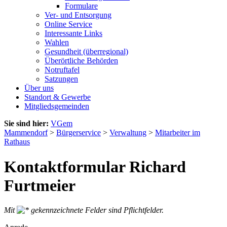
Formulare
Ver- und Entsorgung
Online Service
Interessante Links
Wahlen
Gesundheit (überregional)
Überörtliche Behörden
Notruftafel
Satzungen
Über uns
Standort & Gewerbe
Mitgliedsgemeinden
Sie sind hier:
VGem
Mammendorf
>
Bürgerservice
>
Verwaltung
>
Mitarbeiter im
Rathaus
Kontaktformular Richard
Furtmeier
Mit
gekennzeichnete Felder sind Pflichtfelder.