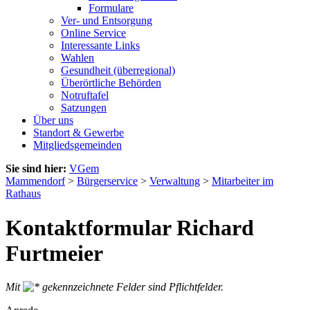
Formulare
Ver- und Entsorgung
Online Service
Interessante Links
Wahlen
Gesundheit (überregional)
Überörtliche Behörden
Notruftafel
Satzungen
Über uns
Standort & Gewerbe
Mitgliedsgemeinden
Sie sind hier:
VGem
Mammendorf
>
Bürgerservice
>
Verwaltung
>
Mitarbeiter im
Rathaus
Kontaktformular Richard
Furtmeier
Mit
gekennzeichnete Felder sind Pflichtfelder.