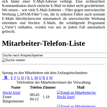
sich hinter einer E-Mail-Adresse verbirgt. Eine rechtssichere
Kommunikation durch einfache E-Mail ist daher nicht gewährleistet.
Wir setzen – wie viele E-Mail-Anbieter – Filter gegen unerwünschte
Werbung („SPAM-Filter“) ein, die in seltenen Fällen auch normale
E-Mails fälschlicherweise automatisch als unerwünschte Werbung
einordnen und löschen. E-Mails, die schädigende Programme
(„Viren“) enthalten, werden von uns in jedem Fall automatisch
gelöscht.
Mitarbeiter-Telefon-Liste
Sprung zu den Mitarbeitern mit dem Anfangsbuchstaben:
B
E
F
G
H
J
K
L
M
O
R
S
W
Telefonliste der Mitarbeiter/innen der Verwaltung
Name
Telefon
Zimmer
Mail
Heckl Josef
08145
Erster
1.18
84-12
Bürgermeister