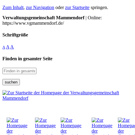
Zum Inhalt
,
zur Navigation
oder
zur Startseite
springen.
Verwaltungsgemeinschaft Mammendorf
| Online:
https://www.vgmammendorf.de/
Schriftgröße
A
A
A
Finden in gesamter Seite
suchen