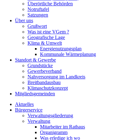
Überörtliche Behörden
Notruftafel
Satzungen
Über uns
Grußwort
Was ist eine VGem ?
Geografische Lage
Klima & Umwelt
Energienutzungsplan
Kommunale Wärmeplanung
Standort & Gewerbe
Grundstücke
Gewerbeverband
Nahversorgung im Landkreis
Breitbandausbau
Klimaschutzkonzept
Mitgliedsgemeinden
Aktuelles
Bürgerservice
Verwaltungsgliederung
Verwaltung
Mitarbeiter im Rathaus
Organigramm
Was erledige ich wo