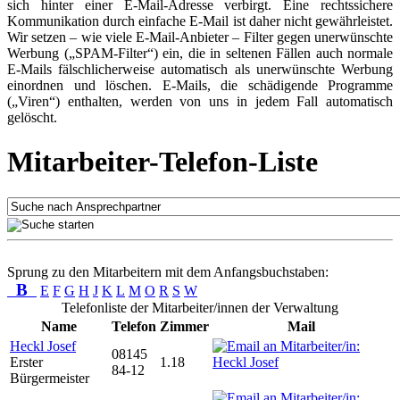
sich hinter einer E-Mail-Adresse verbirgt. Eine rechtssichere
Kommunikation durch einfache E-Mail ist daher nicht gewährleistet.
Wir setzen – wie viele E-Mail-Anbieter – Filter gegen unerwünschte
Werbung („SPAM-Filter“) ein, die in seltenen Fällen auch normale
E-Mails fälschlicherweise automatisch als unerwünschte Werbung
einordnen und löschen. E-Mails, die schädigende Programme
(„Viren“) enthalten, werden von uns in jedem Fall automatisch
gelöscht.
Mitarbeiter-Telefon-Liste
Sprung zu den Mitarbeitern mit dem Anfangsbuchstaben:
B
E
F
G
H
J
K
L
M
O
R
S
W
Telefonliste der Mitarbeiter/innen der Verwaltung
Name
Telefon
Zimmer
Mail
Heckl Josef
08145
Erster
1.18
84-12
Bürgermeister