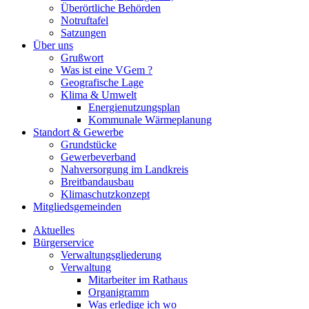
Überörtliche Behörden
Notruftafel
Satzungen
Über uns
Grußwort
Was ist eine VGem ?
Geografische Lage
Klima & Umwelt
Energienutzungsplan
Kommunale Wärmeplanung
Standort & Gewerbe
Grundstücke
Gewerbeverband
Nahversorgung im Landkreis
Breitbandausbau
Klimaschutzkonzept
Mitgliedsgemeinden
Aktuelles
Bürgerservice
Verwaltungsgliederung
Verwaltung
Mitarbeiter im Rathaus
Organigramm
Was erledige ich wo