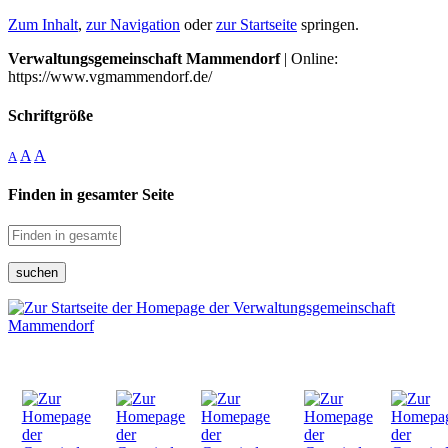
Zum Inhalt
,
zur Navigation
oder
zur Startseite
springen.
Verwaltungsgemeinschaft Mammendorf
| Online:
https://www.vgmammendorf.de/
Schriftgröße
A
A
A
Finden in gesamter Seite
suchen