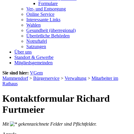
Formulare
Ver- und Entsorgung
Online Service
Interessante Links
Wahlen
Gesundheit (überregional)
Überörtliche Behörden
Notruftafel
Satzungen
Über uns
Standort & Gewerbe
Mitgliedsgemeinden
Sie sind hier:
VGem
Mammendorf
>
Bürgerservice
>
Verwaltung
>
Mitarbeiter im
Rathaus
Kontaktformular Richard
Furtmeier
Mit
gekennzeichnete Felder sind Pflichtfelder.