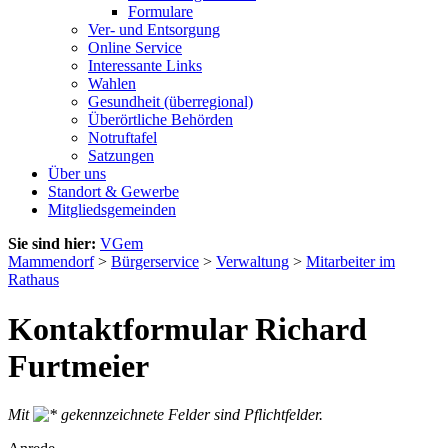
Formulare
Ver- und Entsorgung
Online Service
Interessante Links
Wahlen
Gesundheit (überregional)
Überörtliche Behörden
Notruftafel
Satzungen
Über uns
Standort & Gewerbe
Mitgliedsgemeinden
Sie sind hier:
VGem
Mammendorf
>
Bürgerservice
>
Verwaltung
>
Mitarbeiter im
Rathaus
Kontaktformular Richard
Furtmeier
Mit
gekennzeichnete Felder sind Pflichtfelder.