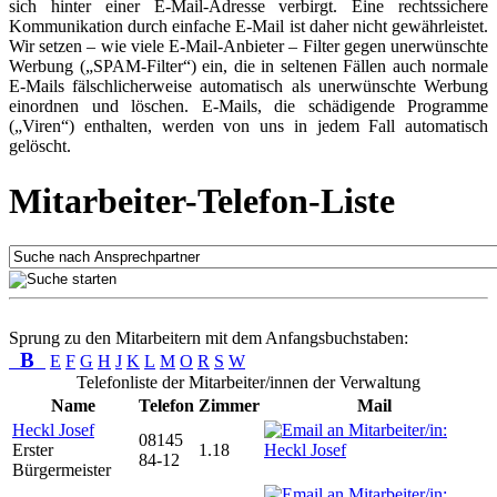
sich hinter einer E-Mail-Adresse verbirgt. Eine rechtssichere
Kommunikation durch einfache E-Mail ist daher nicht gewährleistet.
Wir setzen – wie viele E-Mail-Anbieter – Filter gegen unerwünschte
Werbung („SPAM-Filter“) ein, die in seltenen Fällen auch normale
E-Mails fälschlicherweise automatisch als unerwünschte Werbung
einordnen und löschen. E-Mails, die schädigende Programme
(„Viren“) enthalten, werden von uns in jedem Fall automatisch
gelöscht.
Mitarbeiter-Telefon-Liste
Sprung zu den Mitarbeitern mit dem Anfangsbuchstaben:
B
E
F
G
H
J
K
L
M
O
R
S
W
Telefonliste der Mitarbeiter/innen der Verwaltung
Name
Telefon
Zimmer
Mail
Heckl Josef
08145
Erster
1.18
84-12
Bürgermeister