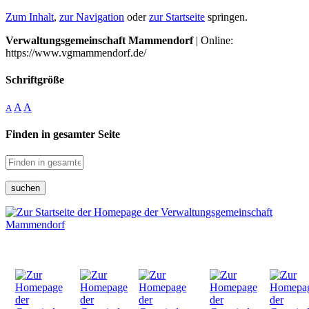
Zum Inhalt
,
zur Navigation
oder
zur Startseite
springen.
Verwaltungsgemeinschaft Mammendorf
| Online:
https://www.vgmammendorf.de/
Schriftgröße
A
A
A
Finden in gesamter Seite
suchen