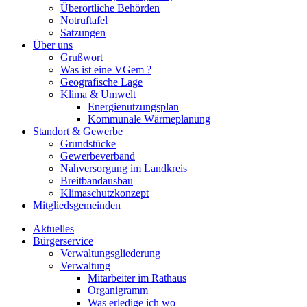
Überörtliche Behörden
Notruftafel
Satzungen
Über uns
Grußwort
Was ist eine VGem ?
Geografische Lage
Klima & Umwelt
Energienutzungsplan
Kommunale Wärmeplanung
Standort & Gewerbe
Grundstücke
Gewerbeverband
Nahversorgung im Landkreis
Breitbandausbau
Klimaschutzkonzept
Mitgliedsgemeinden
Aktuelles
Bürgerservice
Verwaltungsgliederung
Verwaltung
Mitarbeiter im Rathaus
Organigramm
Was erledige ich wo