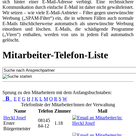
sich hinter einer E-Mail-Adresse verbirgt. Eine rechtssichere
Kommunikation durch einfache E-Mail ist daher nicht gewährleistet.
Wir setzen – wie viele E-Mail-Anbieter – Filter gegen unerwünschte
Werbung („SPAM-Filter“) ein, die in seltenen Fällen auch normale
E-Mails fälschlicherweise automatisch als unerwünschte Werbung
einordnen und löschen. E-Mails, die schädigende Programme
(„Viren“) enthalten, werden von uns in jedem Fall automatisch
gelöscht.
Mitarbeiter-Telefon-Liste
Sprung zu den Mitarbeitern mit dem Anfangsbuchstaben:
B
E
F
G
H
J
K
L
M
O
R
S
W
Telefonliste der Mitarbeiter/innen der Verwaltung
Name
Telefon
Zimmer
Mail
Heckl Josef
08145
Erster
1.18
84-12
Bürgermeister