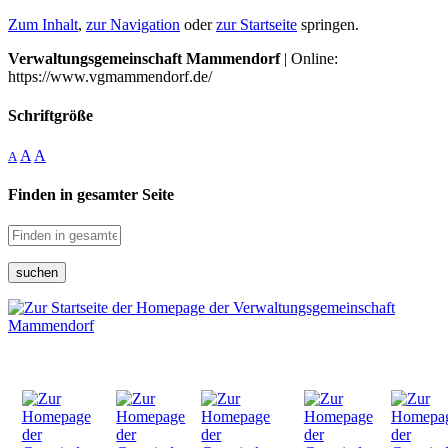
Zum Inhalt
,
zur Navigation
oder
zur Startseite
springen.
Verwaltungsgemeinschaft Mammendorf
| Online:
https://www.vgmammendorf.de/
Schriftgröße
A
A
A
Finden in gesamter Seite
suchen