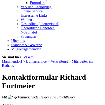
Formulare
Ver- und Entsorgung
Online Service
Interessante Links
Wahlen
Gesundheit (überregional)
Überörtliche Behörden
Notruftafel
Satzungen
Über uns
Standort & Gewerbe
Mitgliedsgemeinden
Sie sind hier:
VGem
Mammendorf
>
Bürgerservice
>
Verwaltung
>
Mitarbeiter im
Rathaus
Kontaktformular Richard
Furtmeier
Mit
gekennzeichnete Felder sind Pflichtfelder.