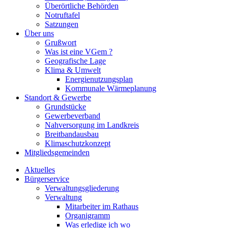
Überörtliche Behörden
Notruftafel
Satzungen
Über uns
Grußwort
Was ist eine VGem ?
Geografische Lage
Klima & Umwelt
Energienutzungsplan
Kommunale Wärmeplanung
Standort & Gewerbe
Grundstücke
Gewerbeverband
Nahversorgung im Landkreis
Breitbandausbau
Klimaschutzkonzept
Mitgliedsgemeinden
Aktuelles
Bürgerservice
Verwaltungsgliederung
Verwaltung
Mitarbeiter im Rathaus
Organigramm
Was erledige ich wo