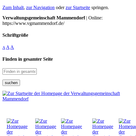
Zum Inhalt
,
zur Navigation
oder
zur Startseite
springen.
Verwaltungsgemeinschaft Mammendorf
| Online:
https://www.vgmammendorf.de/
Schriftgröße
A
A
A
Finden in gesamter Seite
suchen