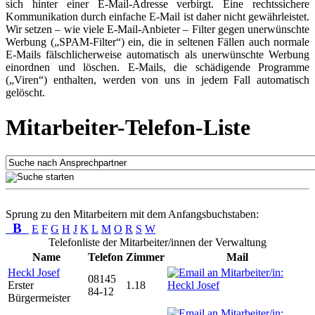
sich hinter einer E-Mail-Adresse verbirgt. Eine rechtssichere
Kommunikation durch einfache E-Mail ist daher nicht gewährleistet.
Wir setzen – wie viele E-Mail-Anbieter – Filter gegen unerwünschte
Werbung („SPAM-Filter“) ein, die in seltenen Fällen auch normale
E-Mails fälschlicherweise automatisch als unerwünschte Werbung
einordnen und löschen. E-Mails, die schädigende Programme
(„Viren“) enthalten, werden von uns in jedem Fall automatisch
gelöscht.
Mitarbeiter-Telefon-Liste
Sprung zu den Mitarbeitern mit dem Anfangsbuchstaben:
B
E
F
G
H
J
K
L
M
O
R
S
W
Telefonliste der Mitarbeiter/innen der Verwaltung
Name
Telefon
Zimmer
Mail
Heckl Josef
08145
Erster
1.18
84-12
Bürgermeister