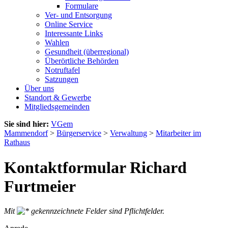
Formulare
Ver- und Entsorgung
Online Service
Interessante Links
Wahlen
Gesundheit (überregional)
Überörtliche Behörden
Notruftafel
Satzungen
Über uns
Standort & Gewerbe
Mitgliedsgemeinden
Sie sind hier:
VGem
Mammendorf
>
Bürgerservice
>
Verwaltung
>
Mitarbeiter im
Rathaus
Kontaktformular Richard
Furtmeier
Mit
gekennzeichnete Felder sind Pflichtfelder.