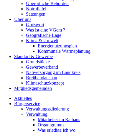
Überörtliche Behörden
Notruftafel
Satzungen
Über uns
Grußwort
Was ist eine VGem ?
Geografische Lage
Klima & Umwelt
Energienutzungsplan
Kommunale Wärmeplanung
Standort & Gewerbe
Grundstücke
Gewerbeverband
Nahversorgung im Landkreis
Breitbandausbau
Klimaschutzkonzept
Mitgliedsgemeinden
Aktuelles
Bürgerservice
Verwaltungsgliederung
Verwaltung
Mitarbeiter im Rathaus
Organigramm
Was erledige ich wo