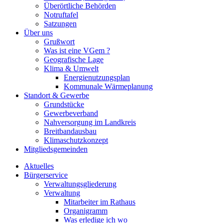
Überörtliche Behörden
Notruftafel
Satzungen
Über uns
Grußwort
Was ist eine VGem ?
Geografische Lage
Klima & Umwelt
Energienutzungsplan
Kommunale Wärmeplanung
Standort & Gewerbe
Grundstücke
Gewerbeverband
Nahversorgung im Landkreis
Breitbandausbau
Klimaschutzkonzept
Mitgliedsgemeinden
Aktuelles
Bürgerservice
Verwaltungsgliederung
Verwaltung
Mitarbeiter im Rathaus
Organigramm
Was erledige ich wo