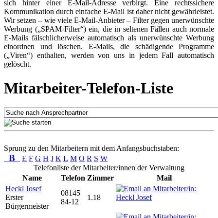
sich hinter einer E-Mail-Adresse verbirgt. Eine rechtssichere
Kommunikation durch einfache E-Mail ist daher nicht gewährleistet.
Wir setzen – wie viele E-Mail-Anbieter – Filter gegen unerwünschte
Werbung („SPAM-Filter“) ein, die in seltenen Fällen auch normale
E-Mails fälschlicherweise automatisch als unerwünschte Werbung
einordnen und löschen. E-Mails, die schädigende Programme
(„Viren“) enthalten, werden von uns in jedem Fall automatisch
gelöscht.
Mitarbeiter-Telefon-Liste
Sprung zu den Mitarbeitern mit dem Anfangsbuchstaben:
B
E
F
G
H
J
K
L
M
O
R
S
W
Telefonliste der Mitarbeiter/innen der Verwaltung
Name
Telefon
Zimmer
Mail
Heckl Josef
08145
Erster
1.18
84-12
Bürgermeister