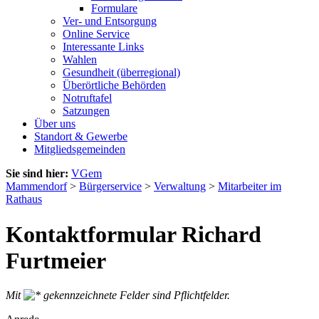
Formulare
Ver- und Entsorgung
Online Service
Interessante Links
Wahlen
Gesundheit (überregional)
Überörtliche Behörden
Notruftafel
Satzungen
Über uns
Standort & Gewerbe
Mitgliedsgemeinden
Sie sind hier:
VGem
Mammendorf
>
Bürgerservice
>
Verwaltung
>
Mitarbeiter im
Rathaus
Kontaktformular Richard
Furtmeier
Mit
gekennzeichnete Felder sind Pflichtfelder.