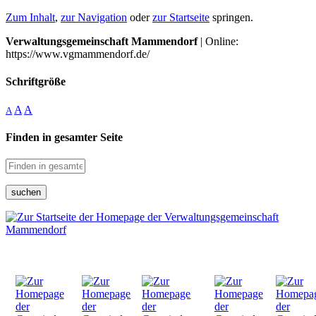
Zum Inhalt
,
zur Navigation
oder
zur Startseite
springen.
Verwaltungsgemeinschaft Mammendorf
| Online:
https://www.vgmammendorf.de/
Schriftgröße
A
A
A
Finden in gesamter Seite
suchen