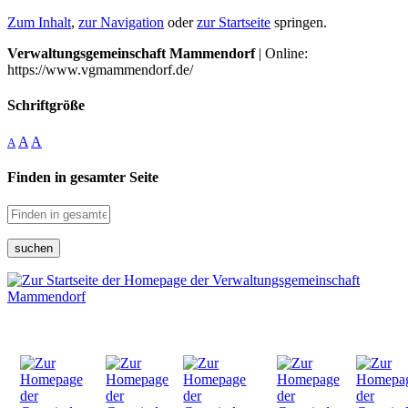
Zum Inhalt
,
zur Navigation
oder
zur Startseite
springen.
Verwaltungsgemeinschaft Mammendorf
| Online:
https://www.vgmammendorf.de/
Schriftgröße
A
A
A
Finden in gesamter Seite
suchen