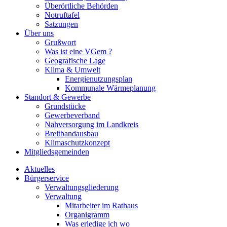
Überörtliche Behörden
Notruftafel
Satzungen
Über uns
Grußwort
Was ist eine VGem ?
Geografische Lage
Klima & Umwelt
Energienutzungsplan
Kommunale Wärmeplanung
Standort & Gewerbe
Grundstücke
Gewerbeverband
Nahversorgung im Landkreis
Breitbandausbau
Klimaschutzkonzept
Mitgliedsgemeinden
Aktuelles
Bürgerservice
Verwaltungsgliederung
Verwaltung
Mitarbeiter im Rathaus
Organigramm
Was erledige ich wo