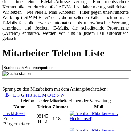
sich hinter einer E-Mail-Adresse verbirgt. Eine rechtssichere
Kommunikation durch einfache E-Mail ist daher nicht gewährleistet.
Wir setzen – wie viele E-Mail-Anbieter – Filter gegen unerwünschte
Werbung („SPAM-Filter“) ein, die in seltenen Fällen auch normale
E-Mails fälschlicherweise automatisch als unerwünschte Werbung
einordnen und löschen. E-Mails, die schädigende Programme
(„Viren“) enthalten, werden von uns in jedem Fall automatisch
gelöscht.
Mitarbeiter-Telefon-Liste
Sprung zu den Mitarbeitern mit dem Anfangsbuchstaben:
B
E
F
G
H
J
K
L
M
O
R
S
W
Telefonliste der Mitarbeiter/innen der Verwaltung
Name
Telefon
Zimmer
Mail
Heckl Josef
08145
Erster
1.18
84-12
Bürgermeister