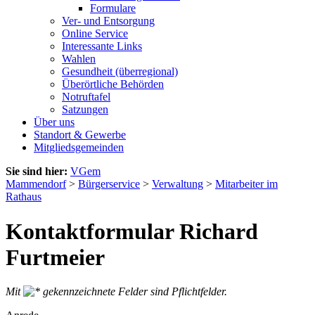
Formulare
Ver- und Entsorgung
Online Service
Interessante Links
Wahlen
Gesundheit (überregional)
Überörtliche Behörden
Notruftafel
Satzungen
Über uns
Standort & Gewerbe
Mitgliedsgemeinden
Sie sind hier:
VGem
Mammendorf
>
Bürgerservice
>
Verwaltung
>
Mitarbeiter im
Rathaus
Kontaktformular Richard
Furtmeier
Mit
gekennzeichnete Felder sind Pflichtfelder.