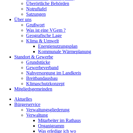
Überörtliche Behörden
Notruftafel
Satzungen
Über uns
Grußwort
Was ist eine VGem ?
Geografische Lage
Klima & Umwelt
Energienutzungsplan
Kommunale Wärmeplanung
Standort & Gewerbe
Grundstücke
Gewerbeverband
Nahversorgung im Landkreis
Breitbandausbau
Klimaschutzkonzept
Mitgliedsgemeinden
Aktuelles
Bürgerservice
Verwaltungsgliederung
Verwaltung
Mitarbeiter im Rathaus
Organigramm
Was erledige ich wo