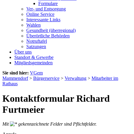
Formulare
Ver- und Entsorgung
Online Service
Interessante Links
Wahlen
Gesundheit (überregional)
Überörtliche Behörden
Notruftafel
Satzungen
Über uns
Standort & Gewerbe
Mitgliedsgemeinden
Sie sind hier:
VGem
Mammendorf
>
Bürgerservice
>
Verwaltung
>
Mitarbeiter im
Rathaus
Kontaktformular Richard
Furtmeier
Mit
gekennzeichnete Felder sind Pflichtfelder.