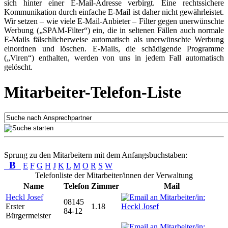
sich hinter einer E-Mail-Adresse verbirgt. Eine rechtssichere
Kommunikation durch einfache E-Mail ist daher nicht gewährleistet.
Wir setzen – wie viele E-Mail-Anbieter – Filter gegen unerwünschte
Werbung („SPAM-Filter“) ein, die in seltenen Fällen auch normale
E-Mails fälschlicherweise automatisch als unerwünschte Werbung
einordnen und löschen. E-Mails, die schädigende Programme
(„Viren“) enthalten, werden von uns in jedem Fall automatisch
gelöscht.
Mitarbeiter-Telefon-Liste
Sprung zu den Mitarbeitern mit dem Anfangsbuchstaben:
B
E
F
G
H
J
K
L
M
O
R
S
W
Telefonliste der Mitarbeiter/innen der Verwaltung
Name
Telefon
Zimmer
Mail
Heckl Josef
08145
Erster
1.18
84-12
Bürgermeister