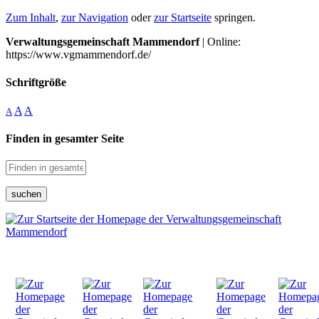
Zum Inhalt
,
zur Navigation
oder
zur Startseite
springen.
Verwaltungsgemeinschaft Mammendorf
| Online:
https://www.vgmammendorf.de/
Schriftgröße
A
A
A
Finden in gesamter Seite
suchen