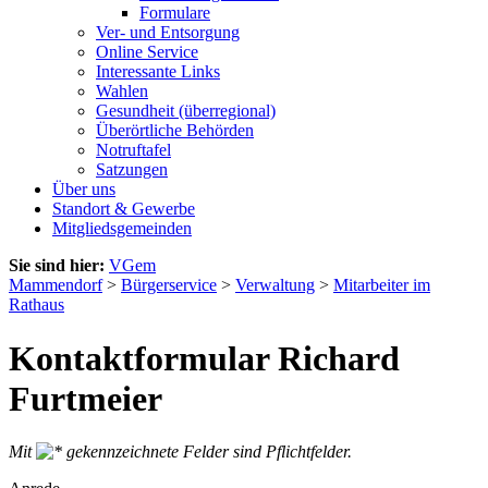
Formulare
Ver- und Entsorgung
Online Service
Interessante Links
Wahlen
Gesundheit (überregional)
Überörtliche Behörden
Notruftafel
Satzungen
Über uns
Standort & Gewerbe
Mitgliedsgemeinden
Sie sind hier:
VGem
Mammendorf
>
Bürgerservice
>
Verwaltung
>
Mitarbeiter im
Rathaus
Kontaktformular Richard
Furtmeier
Mit
gekennzeichnete Felder sind Pflichtfelder.