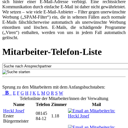
sich hinter einer E-Mail-Adresse verbirgt. Eine rechtssichere
Kommunikation durch einfache E-Mail ist daher nicht gewährleistet.
Wir setzen – wie viele E-Mail-Anbieter – Filter gegen unerwünschte
Werbung („SPAM-Filter“) ein, die in seltenen Fällen auch normale
E-Mails fälschlicherweise automatisch als unerwünschte Werbung
einordnen und löschen. E-Mails, die schädigende Programme
(„Viren“) enthalten, werden von uns in jedem Fall automatisch
gelöscht.
Mitarbeiter-Telefon-Liste
Sprung zu den Mitarbeitern mit dem Anfangsbuchstaben:
B
E
F
G
H
J
K
L
M
O
R
S
W
Telefonliste der Mitarbeiter/innen der Verwaltung
Name
Telefon
Zimmer
Mail
Heckl Josef
08145
Erster
1.18
84-12
Bürgermeister