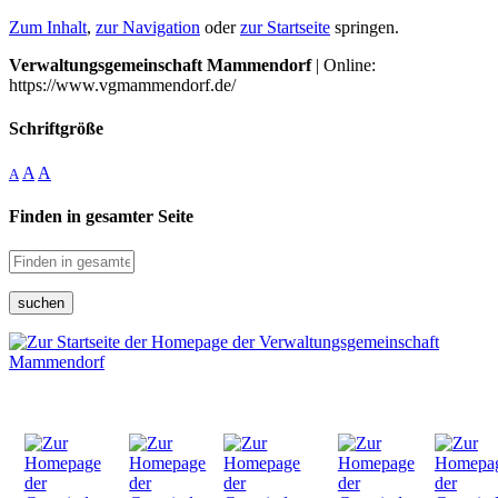
Zum Inhalt
,
zur Navigation
oder
zur Startseite
springen.
Verwaltungsgemeinschaft Mammendorf
| Online:
https://www.vgmammendorf.de/
Schriftgröße
A
A
A
Finden in gesamter Seite
suchen