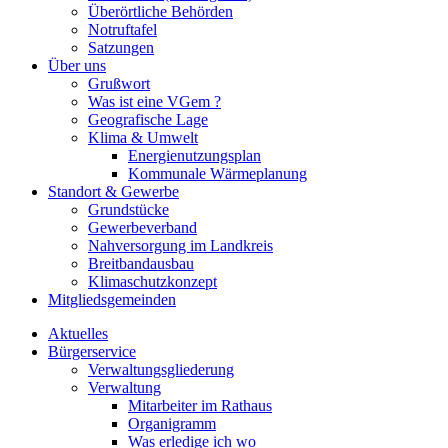
Überörtliche Behörden
Notruftafel
Satzungen
Über uns
Grußwort
Was ist eine VGem ?
Geografische Lage
Klima & Umwelt
Energienutzungsplan
Kommunale Wärmeplanung
Standort & Gewerbe
Grundstücke
Gewerbeverband
Nahversorgung im Landkreis
Breitbandausbau
Klimaschutzkonzept
Mitgliedsgemeinden
Aktuelles
Bürgerservice
Verwaltungsgliederung
Verwaltung
Mitarbeiter im Rathaus
Organigramm
Was erledige ich wo