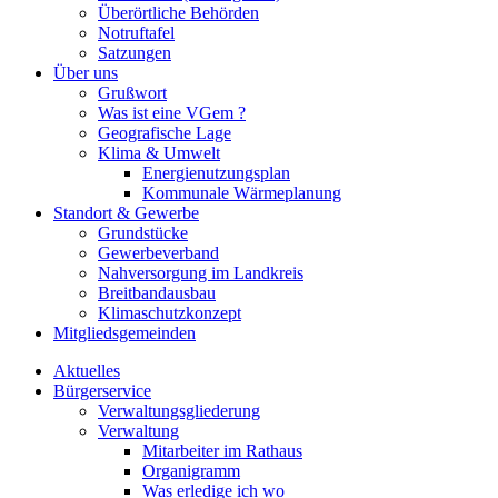
Überörtliche Behörden
Notruftafel
Satzungen
Über uns
Grußwort
Was ist eine VGem ?
Geografische Lage
Klima & Umwelt
Energienutzungsplan
Kommunale Wärmeplanung
Standort & Gewerbe
Grundstücke
Gewerbeverband
Nahversorgung im Landkreis
Breitbandausbau
Klimaschutzkonzept
Mitgliedsgemeinden
Aktuelles
Bürgerservice
Verwaltungsgliederung
Verwaltung
Mitarbeiter im Rathaus
Organigramm
Was erledige ich wo