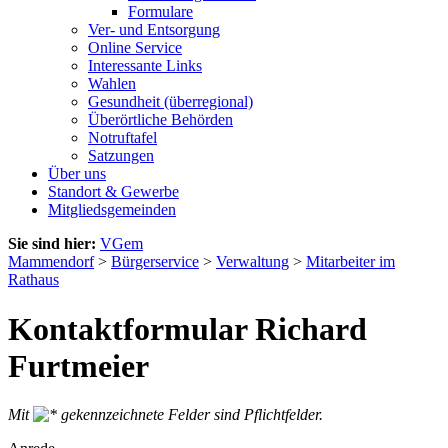
Formulare
Ver- und Entsorgung
Online Service
Interessante Links
Wahlen
Gesundheit (überregional)
Überörtliche Behörden
Notruftafel
Satzungen
Über uns
Standort & Gewerbe
Mitgliedsgemeinden
Sie sind hier:
VGem
Mammendorf
>
Bürgerservice
>
Verwaltung
>
Mitarbeiter im
Rathaus
Kontaktformular Richard
Furtmeier
Mit
gekennzeichnete Felder sind Pflichtfelder.