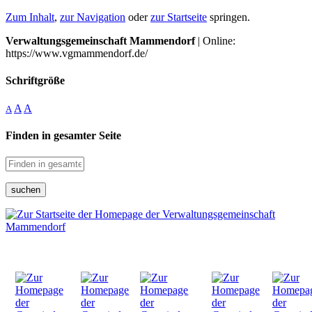
Zum Inhalt
,
zur Navigation
oder
zur Startseite
springen.
Verwaltungsgemeinschaft Mammendorf
| Online:
https://www.vgmammendorf.de/
Schriftgröße
A
A
A
Finden in gesamter Seite
suchen