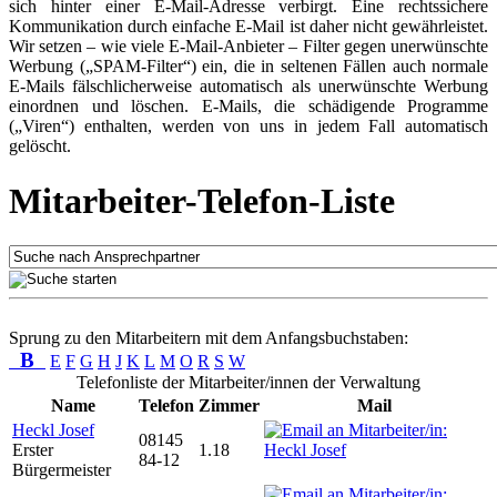
sich hinter einer E-Mail-Adresse verbirgt. Eine rechtssichere
Kommunikation durch einfache E-Mail ist daher nicht gewährleistet.
Wir setzen – wie viele E-Mail-Anbieter – Filter gegen unerwünschte
Werbung („SPAM-Filter“) ein, die in seltenen Fällen auch normale
E-Mails fälschlicherweise automatisch als unerwünschte Werbung
einordnen und löschen. E-Mails, die schädigende Programme
(„Viren“) enthalten, werden von uns in jedem Fall automatisch
gelöscht.
Mitarbeiter-Telefon-Liste
Sprung zu den Mitarbeitern mit dem Anfangsbuchstaben:
B
E
F
G
H
J
K
L
M
O
R
S
W
Telefonliste der Mitarbeiter/innen der Verwaltung
Name
Telefon
Zimmer
Mail
Heckl Josef
08145
Erster
1.18
84-12
Bürgermeister