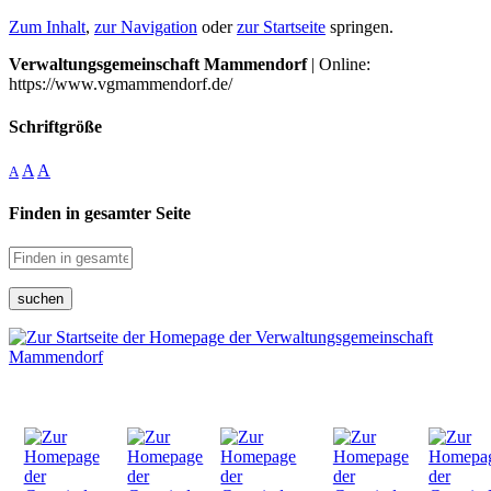
Zum Inhalt
,
zur Navigation
oder
zur Startseite
springen.
Verwaltungsgemeinschaft Mammendorf
| Online:
https://www.vgmammendorf.de/
Schriftgröße
A
A
A
Finden in gesamter Seite
suchen