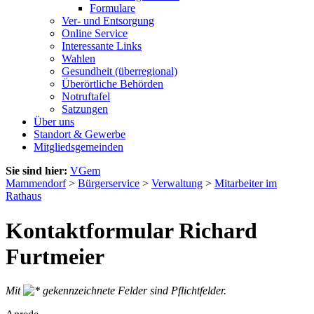
Formulare
Ver- und Entsorgung
Online Service
Interessante Links
Wahlen
Gesundheit (überregional)
Überörtliche Behörden
Notruftafel
Satzungen
Über uns
Standort & Gewerbe
Mitgliedsgemeinden
Sie sind hier:
VGem
Mammendorf
>
Bürgerservice
>
Verwaltung
>
Mitarbeiter im
Rathaus
Kontaktformular Richard
Furtmeier
Mit
gekennzeichnete Felder sind Pflichtfelder.