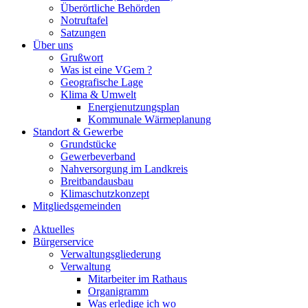
Überörtliche Behörden
Notruftafel
Satzungen
Über uns
Grußwort
Was ist eine VGem ?
Geografische Lage
Klima & Umwelt
Energienutzungsplan
Kommunale Wärmeplanung
Standort & Gewerbe
Grundstücke
Gewerbeverband
Nahversorgung im Landkreis
Breitbandausbau
Klimaschutzkonzept
Mitgliedsgemeinden
Aktuelles
Bürgerservice
Verwaltungsgliederung
Verwaltung
Mitarbeiter im Rathaus
Organigramm
Was erledige ich wo