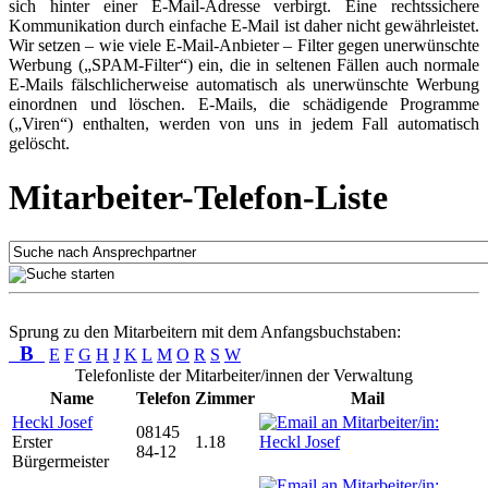
sich hinter einer E-Mail-Adresse verbirgt. Eine rechtssichere
Kommunikation durch einfache E-Mail ist daher nicht gewährleistet.
Wir setzen – wie viele E-Mail-Anbieter – Filter gegen unerwünschte
Werbung („SPAM-Filter“) ein, die in seltenen Fällen auch normale
E-Mails fälschlicherweise automatisch als unerwünschte Werbung
einordnen und löschen. E-Mails, die schädigende Programme
(„Viren“) enthalten, werden von uns in jedem Fall automatisch
gelöscht.
Mitarbeiter-Telefon-Liste
Sprung zu den Mitarbeitern mit dem Anfangsbuchstaben:
B
E
F
G
H
J
K
L
M
O
R
S
W
Telefonliste der Mitarbeiter/innen der Verwaltung
Name
Telefon
Zimmer
Mail
Heckl Josef
08145
Erster
1.18
84-12
Bürgermeister