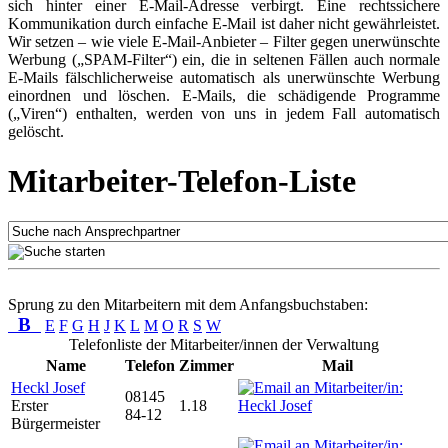
sich hinter einer E-Mail-Adresse verbirgt. Eine rechtssichere
Kommunikation durch einfache E-Mail ist daher nicht gewährleistet.
Wir setzen – wie viele E-Mail-Anbieter – Filter gegen unerwünschte
Werbung („SPAM-Filter“) ein, die in seltenen Fällen auch normale
E-Mails fälschlicherweise automatisch als unerwünschte Werbung
einordnen und löschen. E-Mails, die schädigende Programme
(„Viren“) enthalten, werden von uns in jedem Fall automatisch
gelöscht.
Mitarbeiter-Telefon-Liste
Sprung zu den Mitarbeitern mit dem Anfangsbuchstaben:
B
E
F
G
H
J
K
L
M
O
R
S
W
Telefonliste der Mitarbeiter/innen der Verwaltung
Name
Telefon
Zimmer
Mail
Heckl Josef
08145
Erster
1.18
84-12
Bürgermeister