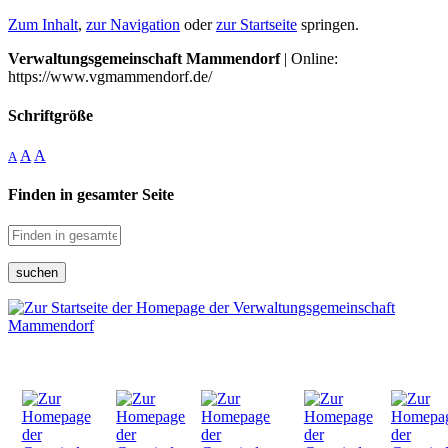
Zum Inhalt
,
zur Navigation
oder
zur Startseite
springen.
Verwaltungsgemeinschaft Mammendorf
| Online:
https://www.vgmammendorf.de/
Schriftgröße
A
A
A
Finden in gesamter Seite
suchen