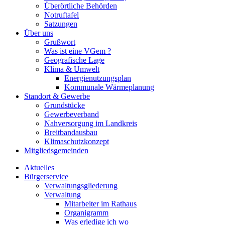
Überörtliche Behörden
Notruftafel
Satzungen
Über uns
Grußwort
Was ist eine VGem ?
Geografische Lage
Klima & Umwelt
Energienutzungsplan
Kommunale Wärmeplanung
Standort & Gewerbe
Grundstücke
Gewerbeverband
Nahversorgung im Landkreis
Breitbandausbau
Klimaschutzkonzept
Mitgliedsgemeinden
Aktuelles
Bürgerservice
Verwaltungsgliederung
Verwaltung
Mitarbeiter im Rathaus
Organigramm
Was erledige ich wo