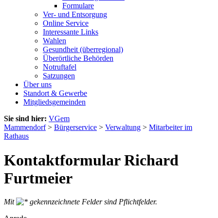
Formulare
Ver- und Entsorgung
Online Service
Interessante Links
Wahlen
Gesundheit (überregional)
Überörtliche Behörden
Notruftafel
Satzungen
Über uns
Standort & Gewerbe
Mitgliedsgemeinden
Sie sind hier:
VGem
Mammendorf
>
Bürgerservice
>
Verwaltung
>
Mitarbeiter im
Rathaus
Kontaktformular Richard
Furtmeier
Mit
gekennzeichnete Felder sind Pflichtfelder.