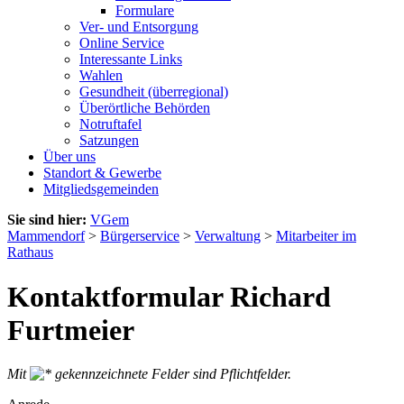
Formulare
Ver- und Entsorgung
Online Service
Interessante Links
Wahlen
Gesundheit (überregional)
Überörtliche Behörden
Notruftafel
Satzungen
Über uns
Standort & Gewerbe
Mitgliedsgemeinden
Sie sind hier:
VGem
Mammendorf
>
Bürgerservice
>
Verwaltung
>
Mitarbeiter im
Rathaus
Kontaktformular Richard
Furtmeier
Mit
gekennzeichnete Felder sind Pflichtfelder.