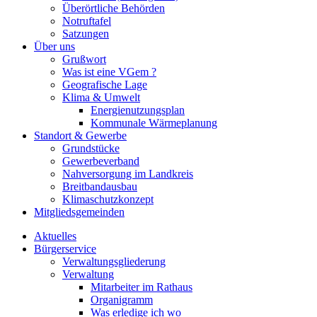
Überörtliche Behörden
Notruftafel
Satzungen
Über uns
Grußwort
Was ist eine VGem ?
Geografische Lage
Klima & Umwelt
Energienutzungsplan
Kommunale Wärmeplanung
Standort & Gewerbe
Grundstücke
Gewerbeverband
Nahversorgung im Landkreis
Breitbandausbau
Klimaschutzkonzept
Mitgliedsgemeinden
Aktuelles
Bürgerservice
Verwaltungsgliederung
Verwaltung
Mitarbeiter im Rathaus
Organigramm
Was erledige ich wo