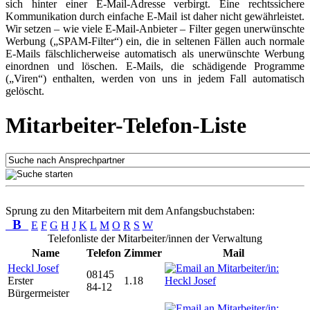
sich hinter einer E-Mail-Adresse verbirgt. Eine rechtssichere
Kommunikation durch einfache E-Mail ist daher nicht gewährleistet.
Wir setzen – wie viele E-Mail-Anbieter – Filter gegen unerwünschte
Werbung („SPAM-Filter“) ein, die in seltenen Fällen auch normale
E-Mails fälschlicherweise automatisch als unerwünschte Werbung
einordnen und löschen. E-Mails, die schädigende Programme
(„Viren“) enthalten, werden von uns in jedem Fall automatisch
gelöscht.
Mitarbeiter-Telefon-Liste
Sprung zu den Mitarbeitern mit dem Anfangsbuchstaben:
B
E
F
G
H
J
K
L
M
O
R
S
W
Telefonliste der Mitarbeiter/innen der Verwaltung
Name
Telefon
Zimmer
Mail
Heckl Josef
08145
Erster
1.18
84-12
Bürgermeister