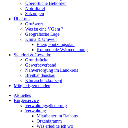
Überörtliche Behörden
Notruftafel
Satzungen
Über uns
Grußwort
Was ist eine VGem ?
Geografische Lage
Klima & Umwelt
Energienutzungsplan
Kommunale Wärmeplanung
Standort & Gewerbe
Grundstücke
Gewerbeverband
Nahversorgung im Landkreis
Breitbandausbau
Klimaschutzkonzept
Mitgliedsgemeinden
Aktuelles
Bürgerservice
Verwaltungsgliederung
Verwaltung
Mitarbeiter im Rathaus
Organigramm
Was erledige ich wo