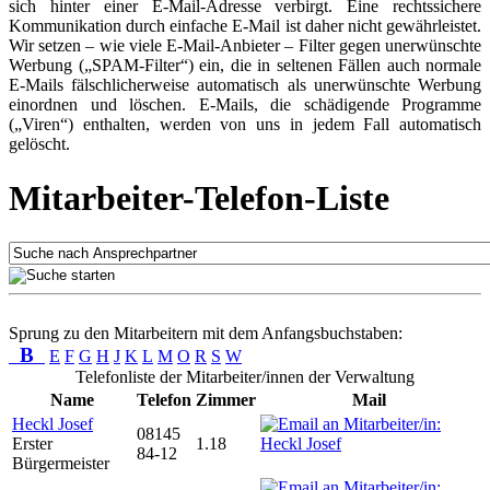
sich hinter einer E-Mail-Adresse verbirgt. Eine rechtssichere
Kommunikation durch einfache E-Mail ist daher nicht gewährleistet.
Wir setzen – wie viele E-Mail-Anbieter – Filter gegen unerwünschte
Werbung („SPAM-Filter“) ein, die in seltenen Fällen auch normale
E-Mails fälschlicherweise automatisch als unerwünschte Werbung
einordnen und löschen. E-Mails, die schädigende Programme
(„Viren“) enthalten, werden von uns in jedem Fall automatisch
gelöscht.
Mitarbeiter-Telefon-Liste
Sprung zu den Mitarbeitern mit dem Anfangsbuchstaben:
B
E
F
G
H
J
K
L
M
O
R
S
W
Telefonliste der Mitarbeiter/innen der Verwaltung
Name
Telefon
Zimmer
Mail
Heckl Josef
08145
Erster
1.18
84-12
Bürgermeister