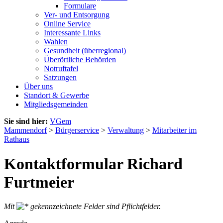
Formulare
Ver- und Entsorgung
Online Service
Interessante Links
Wahlen
Gesundheit (überregional)
Überörtliche Behörden
Notruftafel
Satzungen
Über uns
Standort & Gewerbe
Mitgliedsgemeinden
Sie sind hier:
VGem
Mammendorf
>
Bürgerservice
>
Verwaltung
>
Mitarbeiter im
Rathaus
Kontaktformular Richard
Furtmeier
Mit
gekennzeichnete Felder sind Pflichtfelder.