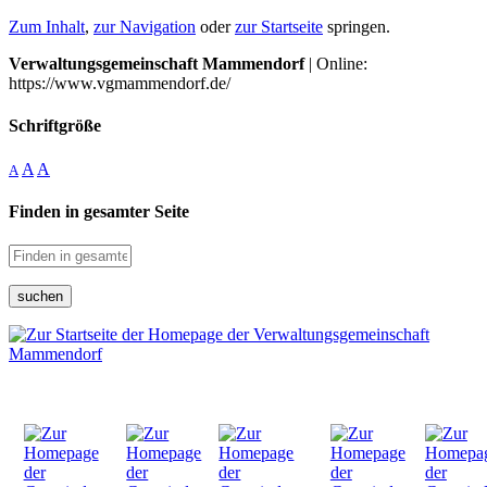
Zum Inhalt
,
zur Navigation
oder
zur Startseite
springen.
Verwaltungsgemeinschaft Mammendorf
| Online:
https://www.vgmammendorf.de/
Schriftgröße
A
A
A
Finden in gesamter Seite
suchen