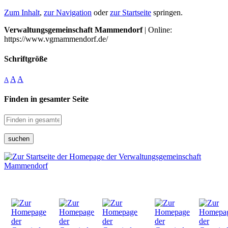
Zum Inhalt
,
zur Navigation
oder
zur Startseite
springen.
Verwaltungsgemeinschaft Mammendorf
| Online:
https://www.vgmammendorf.de/
Schriftgröße
A
A
A
Finden in gesamter Seite
suchen