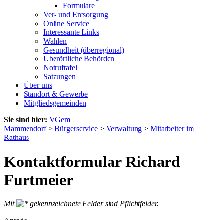
Formulare
Ver- und Entsorgung
Online Service
Interessante Links
Wahlen
Gesundheit (überregional)
Überörtliche Behörden
Notruftafel
Satzungen
Über uns
Standort & Gewerbe
Mitgliedsgemeinden
Sie sind hier:
VGem
Mammendorf
>
Bürgerservice
>
Verwaltung
>
Mitarbeiter im
Rathaus
Kontaktformular Richard
Furtmeier
Mit
gekennzeichnete Felder sind Pflichtfelder.