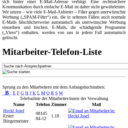
sich hinter einer E-Mail-Adresse verbirgt. Eine rechtssichere
Kommunikation durch einfache E-Mail ist daher nicht gewährleistet.
Wir setzen – wie viele E-Mail-Anbieter – Filter gegen unerwünschte
Werbung („SPAM-Filter“) ein, die in seltenen Fällen auch normale
E-Mails fälschlicherweise automatisch als unerwünschte Werbung
einordnen und löschen. E-Mails, die schädigende Programme
(„Viren“) enthalten, werden von uns in jedem Fall automatisch
gelöscht.
Mitarbeiter-Telefon-Liste
Sprung zu den Mitarbeitern mit dem Anfangsbuchstaben:
B
E
F
G
H
J
K
L
M
O
R
S
W
Telefonliste der Mitarbeiter/innen der Verwaltung
Name
Telefon
Zimmer
Mail
Heckl Josef
08145
Erster
1.18
84-12
Bürgermeister