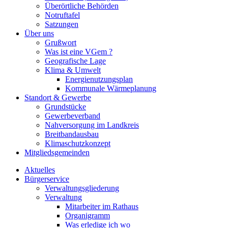
Überörtliche Behörden
Notruftafel
Satzungen
Über uns
Grußwort
Was ist eine VGem ?
Geografische Lage
Klima & Umwelt
Energienutzungsplan
Kommunale Wärmeplanung
Standort & Gewerbe
Grundstücke
Gewerbeverband
Nahversorgung im Landkreis
Breitbandausbau
Klimaschutzkonzept
Mitgliedsgemeinden
Aktuelles
Bürgerservice
Verwaltungsgliederung
Verwaltung
Mitarbeiter im Rathaus
Organigramm
Was erledige ich wo