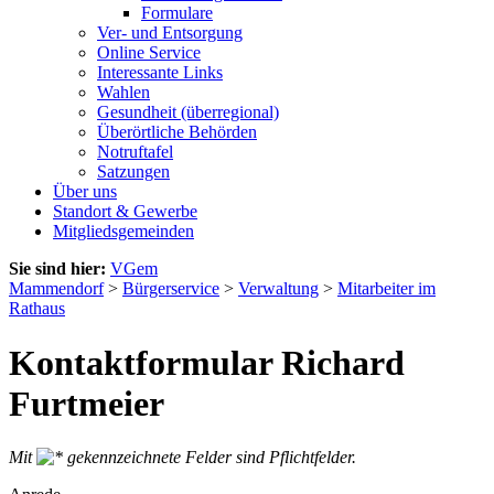
Formulare
Ver- und Entsorgung
Online Service
Interessante Links
Wahlen
Gesundheit (überregional)
Überörtliche Behörden
Notruftafel
Satzungen
Über uns
Standort & Gewerbe
Mitgliedsgemeinden
Sie sind hier:
VGem
Mammendorf
>
Bürgerservice
>
Verwaltung
>
Mitarbeiter im
Rathaus
Kontaktformular Richard
Furtmeier
Mit
gekennzeichnete Felder sind Pflichtfelder.