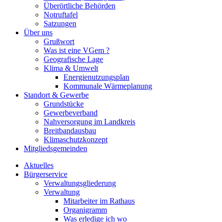
Überörtliche Behörden
Notruftafel
Satzungen
Über uns
Grußwort
Was ist eine VGem ?
Geografische Lage
Klima & Umwelt
Energienutzungsplan
Kommunale Wärmeplanung
Standort & Gewerbe
Grundstücke
Gewerbeverband
Nahversorgung im Landkreis
Breitbandausbau
Klimaschutzkonzept
Mitgliedsgemeinden
Aktuelles
Bürgerservice
Verwaltungsgliederung
Verwaltung
Mitarbeiter im Rathaus
Organigramm
Was erledige ich wo