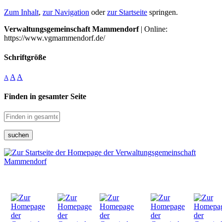
Zum Inhalt
,
zur Navigation
oder
zur Startseite
springen.
Verwaltungsgemeinschaft Mammendorf
| Online:
https://www.vgmammendorf.de/
Schriftgröße
A
A
A
Finden in gesamter Seite
suchen