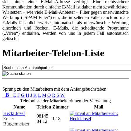
sich hinter einer E-Mail-Adresse verbirgt. Eine rechtssichere
Kommunikation durch einfache E-Mail ist daher nicht gewährleistet.
Wir setzen – wie viele E-Mail-Anbieter – Filter gegen unerwünschte
Werbung („SPAM-Filter“) ein, die in seltenen Fällen auch normale
E-Mails fälschlicherweise automatisch als unerwünschte Werbung
einordnen und löschen. E-Mails, die schädigende Programme
(„Viren“) enthalten, werden von uns in jedem Fall automatisch
gelöscht.
Mitarbeiter-Telefon-Liste
Sprung zu den Mitarbeitern mit dem Anfangsbuchstaben:
B
E
F
G
H
J
K
L
M
O
R
S
W
Telefonliste der Mitarbeiter/innen der Verwaltung
Name
Telefon
Zimmer
Mail
Heckl Josef
08145
Erster
1.18
84-12
Bürgermeister