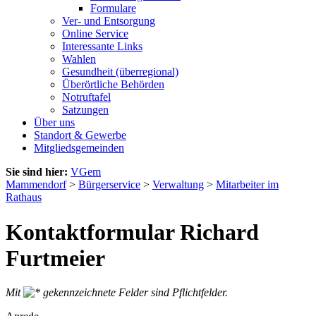
Formulare
Ver- und Entsorgung
Online Service
Interessante Links
Wahlen
Gesundheit (überregional)
Überörtliche Behörden
Notruftafel
Satzungen
Über uns
Standort & Gewerbe
Mitgliedsgemeinden
Sie sind hier:
VGem
Mammendorf
>
Bürgerservice
>
Verwaltung
>
Mitarbeiter im
Rathaus
Kontaktformular Richard
Furtmeier
Mit
gekennzeichnete Felder sind Pflichtfelder.