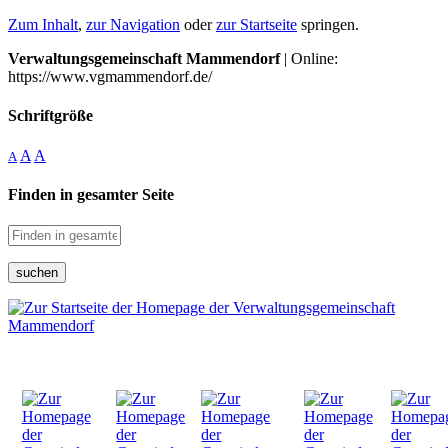
Zum Inhalt
,
zur Navigation
oder
zur Startseite
springen.
Verwaltungsgemeinschaft Mammendorf
| Online:
https://www.vgmammendorf.de/
Schriftgröße
A
A
A
Finden in gesamter Seite
suchen