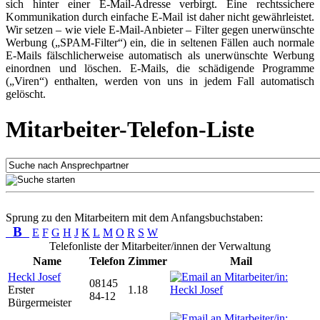
sich hinter einer E-Mail-Adresse verbirgt. Eine rechtssichere
Kommunikation durch einfache E-Mail ist daher nicht gewährleistet.
Wir setzen – wie viele E-Mail-Anbieter – Filter gegen unerwünschte
Werbung („SPAM-Filter“) ein, die in seltenen Fällen auch normale
E-Mails fälschlicherweise automatisch als unerwünschte Werbung
einordnen und löschen. E-Mails, die schädigende Programme
(„Viren“) enthalten, werden von uns in jedem Fall automatisch
gelöscht.
Mitarbeiter-Telefon-Liste
Sprung zu den Mitarbeitern mit dem Anfangsbuchstaben:
B
E
F
G
H
J
K
L
M
O
R
S
W
Telefonliste der Mitarbeiter/innen der Verwaltung
Name
Telefon
Zimmer
Mail
Heckl Josef
08145
Erster
1.18
84-12
Bürgermeister