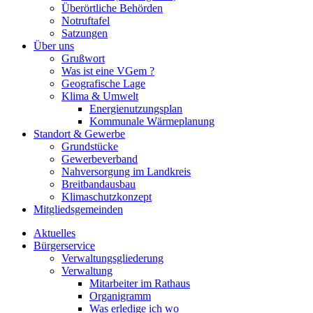
Überörtliche Behörden
Notruftafel
Satzungen
Über uns
Grußwort
Was ist eine VGem ?
Geografische Lage
Klima & Umwelt
Energienutzungsplan
Kommunale Wärmeplanung
Standort & Gewerbe
Grundstücke
Gewerbeverband
Nahversorgung im Landkreis
Breitbandausbau
Klimaschutzkonzept
Mitgliedsgemeinden
Aktuelles
Bürgerservice
Verwaltungsgliederung
Verwaltung
Mitarbeiter im Rathaus
Organigramm
Was erledige ich wo