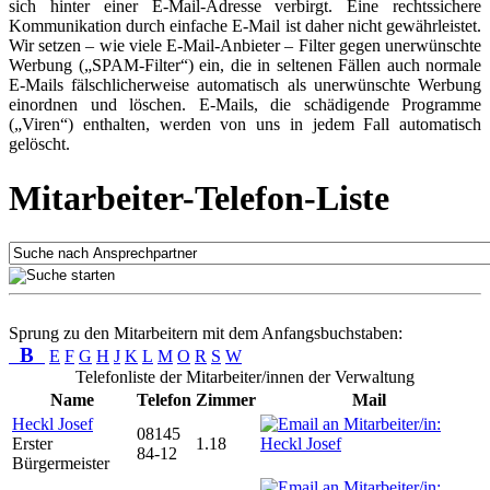
sich hinter einer E-Mail-Adresse verbirgt. Eine rechtssichere
Kommunikation durch einfache E-Mail ist daher nicht gewährleistet.
Wir setzen – wie viele E-Mail-Anbieter – Filter gegen unerwünschte
Werbung („SPAM-Filter“) ein, die in seltenen Fällen auch normale
E-Mails fälschlicherweise automatisch als unerwünschte Werbung
einordnen und löschen. E-Mails, die schädigende Programme
(„Viren“) enthalten, werden von uns in jedem Fall automatisch
gelöscht.
Mitarbeiter-Telefon-Liste
Sprung zu den Mitarbeitern mit dem Anfangsbuchstaben:
B
E
F
G
H
J
K
L
M
O
R
S
W
Telefonliste der Mitarbeiter/innen der Verwaltung
Name
Telefon
Zimmer
Mail
Heckl Josef
08145
Erster
1.18
84-12
Bürgermeister