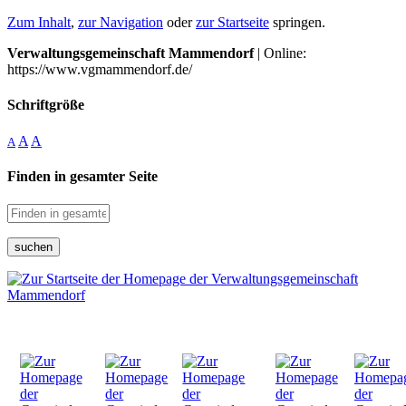
Zum Inhalt
,
zur Navigation
oder
zur Startseite
springen.
Verwaltungsgemeinschaft Mammendorf
| Online:
https://www.vgmammendorf.de/
Schriftgröße
A
A
A
Finden in gesamter Seite
suchen