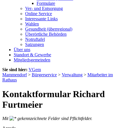
Formulare
Ver- und Entsorgung
Online Service
Interessante Links
Wahlen
Gesundheit (überregional)
Überörtliche Behörden
Notruftafel
Satzungen
Über uns
Standort & Gewerbe
Mitgliedsgemeinden
Sie sind hier:
VGem
Mammendorf
>
Bürgerservice
>
Verwaltung
>
Mitarbeiter im
Rathaus
Kontaktformular Richard
Furtmeier
Mit
gekennzeichnete Felder sind Pflichtfelder.