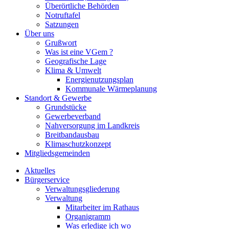
Überörtliche Behörden
Notruftafel
Satzungen
Über uns
Grußwort
Was ist eine VGem ?
Geografische Lage
Klima & Umwelt
Energienutzungsplan
Kommunale Wärmeplanung
Standort & Gewerbe
Grundstücke
Gewerbeverband
Nahversorgung im Landkreis
Breitbandausbau
Klimaschutzkonzept
Mitgliedsgemeinden
Aktuelles
Bürgerservice
Verwaltungsgliederung
Verwaltung
Mitarbeiter im Rathaus
Organigramm
Was erledige ich wo