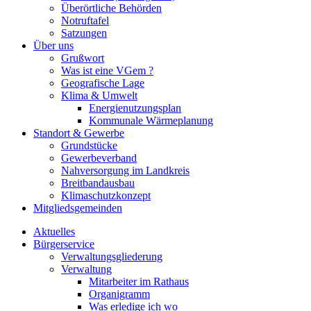
Überörtliche Behörden
Notruftafel
Satzungen
Über uns
Grußwort
Was ist eine VGem ?
Geografische Lage
Klima & Umwelt
Energienutzungsplan
Kommunale Wärmeplanung
Standort & Gewerbe
Grundstücke
Gewerbeverband
Nahversorgung im Landkreis
Breitbandausbau
Klimaschutzkonzept
Mitgliedsgemeinden
Aktuelles
Bürgerservice
Verwaltungsgliederung
Verwaltung
Mitarbeiter im Rathaus
Organigramm
Was erledige ich wo