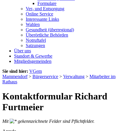
Formulare
Ver- und Entsorgung
Online Service
Interessante Links
Wahlen
Gesundheit (überregional)
Überörtliche Behörden
Notruftafel
Satzungen
Über uns
Standort & Gewerbe
Mitgliedsgemeinden
Sie sind hier:
VGem
Mammendorf
>
Bürgerservice
>
Verwaltung
>
Mitarbeiter im
Rathaus
Kontaktformular Richard
Furtmeier
Mit
gekennzeichnete Felder sind Pflichtfelder.