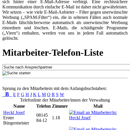
sich hinter einer E-Mail-Adresse verbirgt. Eine rechtssichere
Kommunikation durch einfache E-Mail ist daher nicht gewährleistet.
Wir setzen – wie viele E-Mail-Anbieter – Filter gegen unerwünschte
Werbung („SPAM-Filter“) ein, die in seltenen Fällen auch normale
E-Mails fälschlicherweise automatisch als unerwünschte Werbung
einordnen und löschen. E-Mails, die schädigende Programme
(„Viren“) enthalten, werden von uns in jedem Fall automatisch
gelöscht.
Mitarbeiter-Telefon-Liste
Sprung zu den Mitarbeitern mit dem Anfangsbuchstaben:
B
E
F
G
H
J
K
L
M
O
R
S
W
Telefonliste der Mitarbeiter/innen der Verwaltung
Name
Telefon
Zimmer
Mail
Heckl Josef
08145
Erster
1.18
84-12
Bürgermeister