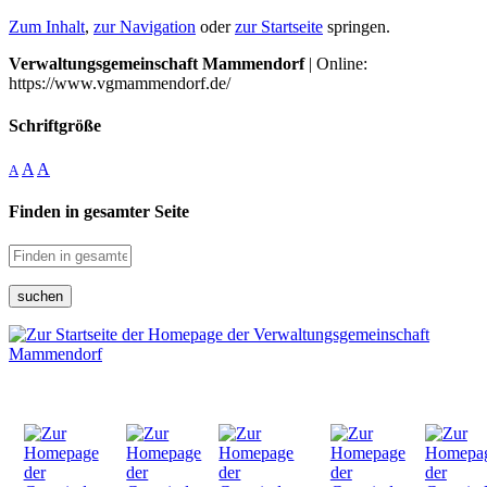
Zum Inhalt
,
zur Navigation
oder
zur Startseite
springen.
Verwaltungsgemeinschaft Mammendorf
| Online:
https://www.vgmammendorf.de/
Schriftgröße
A
A
A
Finden in gesamter Seite
suchen