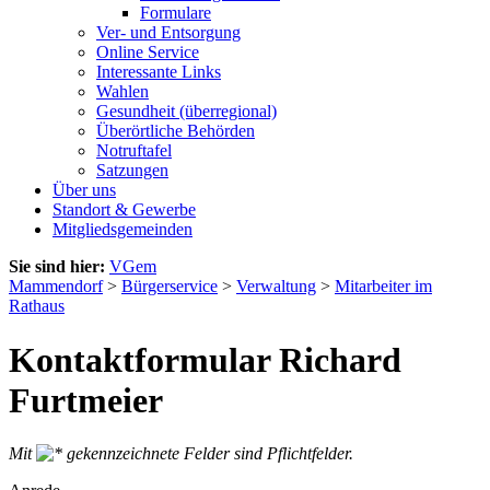
Formulare
Ver- und Entsorgung
Online Service
Interessante Links
Wahlen
Gesundheit (überregional)
Überörtliche Behörden
Notruftafel
Satzungen
Über uns
Standort & Gewerbe
Mitgliedsgemeinden
Sie sind hier:
VGem
Mammendorf
>
Bürgerservice
>
Verwaltung
>
Mitarbeiter im
Rathaus
Kontaktformular Richard
Furtmeier
Mit
gekennzeichnete Felder sind Pflichtfelder.