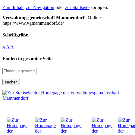
Zum Inhalt
,
zur Navigation
oder
zur Startseite
springen.
Verwaltungsgemeinschaft Mammendorf
| Online:
https://www.vgmammendorf.de/
Schriftgröße
A
A
A
Finden in gesamter Seite
suchen