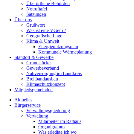
Überörtliche Behörden
Notruftafel
Satzungen
Über uns
Grußwort
Was ist eine VGem ?
Geografische Lage
Klima & Umwelt
Energienutzungsplan
Kommunale Wärmeplanung
Standort & Gewerbe
Grundstücke
Gewerbeverband
Nahversorgung im Landkreis
Breitbandausbau
Klimaschutzkonzept
Mitgliedsgemeinden
Aktuelles
Bürgerservice
Verwaltungsgliederung
Verwaltung
Mitarbeiter im Rathaus
Organigramm
Was erledige ich wo