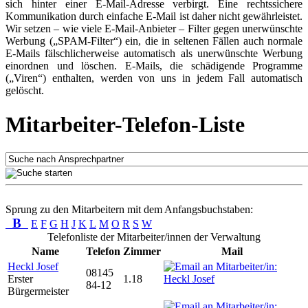
sich hinter einer E-Mail-Adresse verbirgt. Eine rechtssichere
Kommunikation durch einfache E-Mail ist daher nicht gewährleistet.
Wir setzen – wie viele E-Mail-Anbieter – Filter gegen unerwünschte
Werbung („SPAM-Filter“) ein, die in seltenen Fällen auch normale
E-Mails fälschlicherweise automatisch als unerwünschte Werbung
einordnen und löschen. E-Mails, die schädigende Programme
(„Viren“) enthalten, werden von uns in jedem Fall automatisch
gelöscht.
Mitarbeiter-Telefon-Liste
Sprung zu den Mitarbeitern mit dem Anfangsbuchstaben:
B
E
F
G
H
J
K
L
M
O
R
S
W
Telefonliste der Mitarbeiter/innen der Verwaltung
Name
Telefon
Zimmer
Mail
Heckl Josef
08145
Erster
1.18
84-12
Bürgermeister