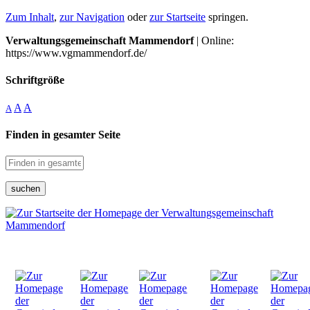
Zum Inhalt
,
zur Navigation
oder
zur Startseite
springen.
Verwaltungsgemeinschaft Mammendorf
| Online:
https://www.vgmammendorf.de/
Schriftgröße
A
A
A
Finden in gesamter Seite
suchen