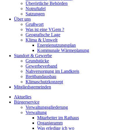
Überörtliche Behörden
Notruftafel
Satzungen
Über uns
Grußwort
Was ist eine VGem ?
Geografische Lage
Klima & Umwelt
Energienutzungsplan
Kommunale Wärmeplanung
Standort & Gewerbe
Grundstücke
Gewerbeverband
Nahversorgung im Landkreis
Breitbandausbau
Klimaschutzkonzept
Mitgliedsgemeinden
Aktuelles
Bürgerservice
Verwaltungsgliederung
Verwaltung
Mitarbeiter im Rathaus
Organigramm
Was erledige ich wo