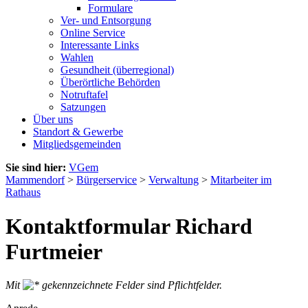
Formulare
Ver- und Entsorgung
Online Service
Interessante Links
Wahlen
Gesundheit (überregional)
Überörtliche Behörden
Notruftafel
Satzungen
Über uns
Standort & Gewerbe
Mitgliedsgemeinden
Sie sind hier:
VGem
Mammendorf
>
Bürgerservice
>
Verwaltung
>
Mitarbeiter im
Rathaus
Kontaktformular Richard
Furtmeier
Mit
gekennzeichnete Felder sind Pflichtfelder.