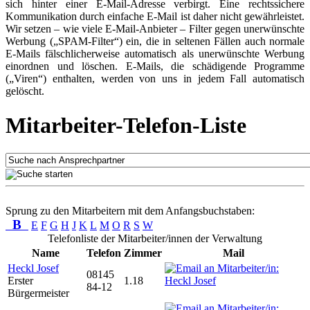
sich hinter einer E-Mail-Adresse verbirgt. Eine rechtssichere
Kommunikation durch einfache E-Mail ist daher nicht gewährleistet.
Wir setzen – wie viele E-Mail-Anbieter – Filter gegen unerwünschte
Werbung („SPAM-Filter“) ein, die in seltenen Fällen auch normale
E-Mails fälschlicherweise automatisch als unerwünschte Werbung
einordnen und löschen. E-Mails, die schädigende Programme
(„Viren“) enthalten, werden von uns in jedem Fall automatisch
gelöscht.
Mitarbeiter-Telefon-Liste
Sprung zu den Mitarbeitern mit dem Anfangsbuchstaben:
B
E
F
G
H
J
K
L
M
O
R
S
W
Telefonliste der Mitarbeiter/innen der Verwaltung
Name
Telefon
Zimmer
Mail
Heckl Josef
08145
Erster
1.18
84-12
Bürgermeister