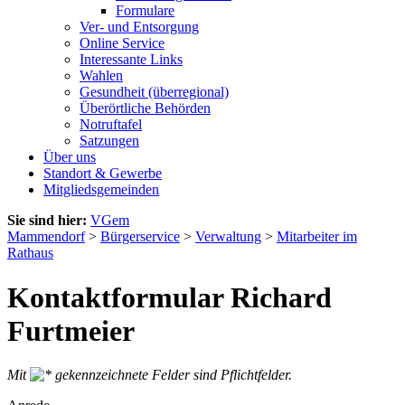
Formulare
Ver- und Entsorgung
Online Service
Interessante Links
Wahlen
Gesundheit (überregional)
Überörtliche Behörden
Notruftafel
Satzungen
Über uns
Standort & Gewerbe
Mitgliedsgemeinden
Sie sind hier:
VGem
Mammendorf
>
Bürgerservice
>
Verwaltung
>
Mitarbeiter im
Rathaus
Kontaktformular Richard
Furtmeier
Mit
gekennzeichnete Felder sind Pflichtfelder.