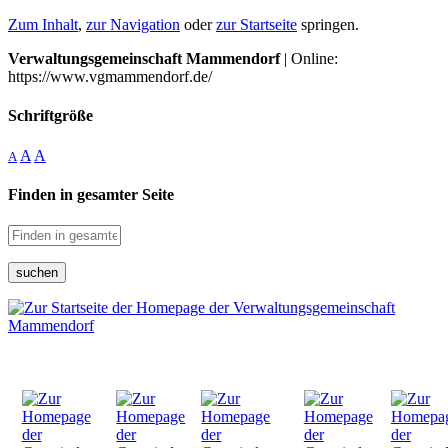
Zum Inhalt
,
zur Navigation
oder
zur Startseite
springen.
Verwaltungsgemeinschaft Mammendorf
| Online:
https://www.vgmammendorf.de/
Schriftgröße
A
A
A
Finden in gesamter Seite
suchen