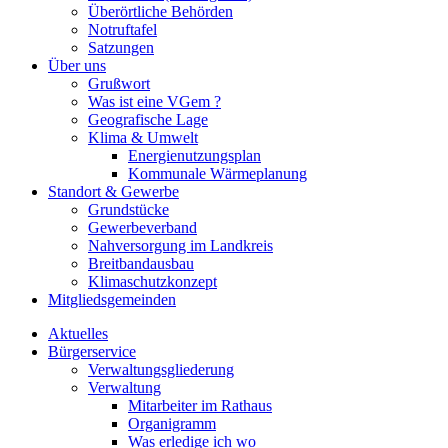
Überörtliche Behörden
Notruftafel
Satzungen
Über uns
Grußwort
Was ist eine VGem ?
Geografische Lage
Klima & Umwelt
Energienutzungsplan
Kommunale Wärmeplanung
Standort & Gewerbe
Grundstücke
Gewerbeverband
Nahversorgung im Landkreis
Breitbandausbau
Klimaschutzkonzept
Mitgliedsgemeinden
Aktuelles
Bürgerservice
Verwaltungsgliederung
Verwaltung
Mitarbeiter im Rathaus
Organigramm
Was erledige ich wo