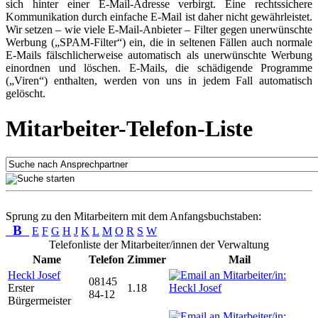
sich hinter einer E-Mail-Adresse verbirgt. Eine rechtssichere
Kommunikation durch einfache E-Mail ist daher nicht gewährleistet.
Wir setzen – wie viele E-Mail-Anbieter – Filter gegen unerwünschte
Werbung („SPAM-Filter“) ein, die in seltenen Fällen auch normale
E-Mails fälschlicherweise automatisch als unerwünschte Werbung
einordnen und löschen. E-Mails, die schädigende Programme
(„Viren“) enthalten, werden von uns in jedem Fall automatisch
gelöscht.
Mitarbeiter-Telefon-Liste
Sprung zu den Mitarbeitern mit dem Anfangsbuchstaben:
B
E
F
G
H
J
K
L
M
O
R
S
W
Telefonliste der Mitarbeiter/innen der Verwaltung
Name
Telefon
Zimmer
Mail
Heckl Josef
08145
Erster
1.18
84-12
Bürgermeister